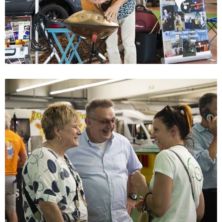
modificare o ritirare il tuo consenso in qualsiasi momento
dalla Dichiarazione sui cookie.
Utilizziamo i cookie per personalizzare contenuti ed
annunci, per fornire funzionalità dei social media e per
analizzare il nostro traffico. Condividiamo inoltre
informazioni sul modo in cui utilizza il nostro sito con i
nostri partner che si occupano di analisi dei dati web,
pubblicità e social media, i quali potrebbero combinarle
con altre informazioni che ha fornito loro o che hanno
raccolto dal suo utilizzo dei loro servizi.