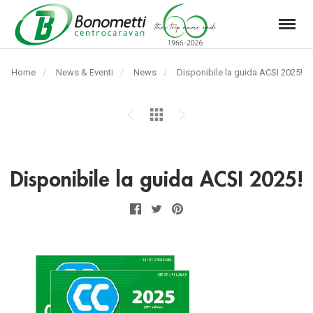
Menu
Automarket
Bonometti
Home
News & Eventi
News
Pagina
Disponibile la guida ACSI 2025!
Srl
corrente:
Disponibile la guida ACSI 2025!
Facebook
Twitter
Pinterest