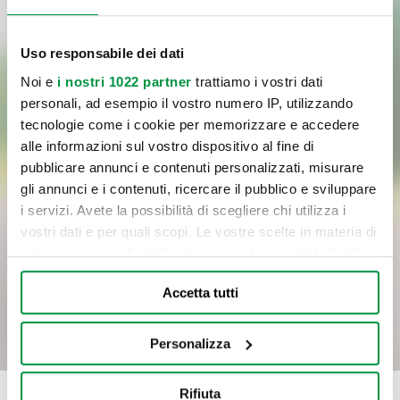
Uso responsabile dei dati
Noi e
i nostri 1022 partner
trattiamo i vostri dati
personali, ad esempio il vostro numero IP, utilizzando
tecnologie come i cookie per memorizzare e accedere
Letta
l'informativa
sul trattamento dei dati personali,
alle informazioni sul vostro dispositivo al fine di
Cliccando sul pulsante di invio, confermo la richiesta del servizio
pubblicare annunci e contenuti personalizzati, misurare
gli annunci e i contenuti, ricercare il pubblico e sviluppare
indicato al punto a) dell’informativa, il consenso al trattamento dei
i servizi. Avete la possibilità di scegliere chi utilizza i
dati per le finalità del servizio e con le modalità di trattamento
vostri dati e per quali scopi. Le vostre scelte in materia di
previste nell’informativa medesima, incluso l’eventuale trattamento
privacy sono applicabili solo su questa proprietà digitale
in Paesi membri dell’UE o in Paesi extra UE.
in cui avete effettuato le vostre scelte. È possibile
Accetta tutti
modificare o revocare il proprio consenso in qualsiasi
INVIA
momento dalla Dichiarazione sui cookie o facendo clic
sull'icona di attivazione della privacy.
Personalizza
Con il tuo consenso, vorremmo anche:
Rifiuta