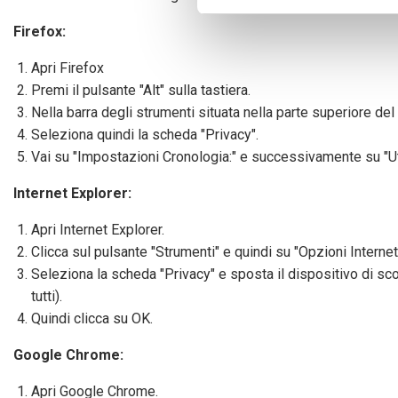
digitali).
Approfondisci come vengono el
Firefox:
modificare o ritirare il tuo 
Apri Firefox
Premi il pulsante "Alt" sulla tastiera.
Utilizziamo i cookie per perso
Nella barra degli strumenti situata nella parte superiore d
nostro traffico. Condividiamo 
Seleziona quindi la scheda "Privacy".
di analisi dei dati web, pubbl
Vai su "Impostazioni Cronologia:" e successivamente su "Uti
che hanno raccolto dal suo uti
Internet Explorer:
Apri Internet Explorer.
Clicca sul pulsante "Strumenti" e quindi su "Opzioni Internet
Seleziona la scheda "Privacy" e sposta il dispositivo di scor
tutti).
Quindi clicca su OK.
Google Chrome:
Apri Google Chrome.