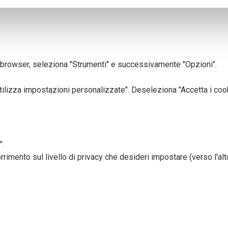
aborati i tuoi dati personali e imposta le tue preferenze nella
s
consenso in qualsiasi momento dalla Dichiarazione sui cookie.
nalizzare contenuti ed annunci, per fornire funzionalità dei socia
el browser, seleziona "Strumenti" e successivamente "Opzioni".
inoltre informazioni sul modo in cui utilizza il nostro sito con i 
icità e social media, i quali potrebbero combinarle con altre inform
lizza impostazioni personalizzate". Deseleziona "Accetta i cooki
lizzo dei loro servizi.
".
rimento sul livello di privacy che desideri impostare (verso l'alto