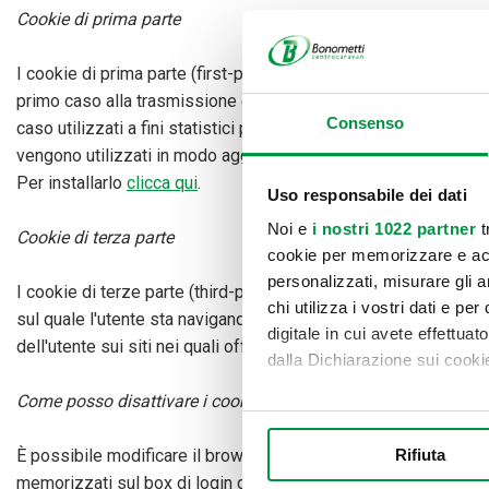
Cookie di prima parte
I cookie di prima parte (first-part cookies), sono i cookie gener
primo caso alla trasmissione di identificativi di sessione (cos
Consenso
caso utilizzati a fini statistici per la rilevazione degli utenti
vengono utilizzati in modo aggregato. In particolare, per disa
Per installarlo
clicca qui
.
Uso responsabile dei dati
Noi e
i nostri 1022 partner
t
Cookie di terza parte
cookie per memorizzare e acce
personalizzati, misurare gli an
I cookie di terze parte (third-part cookies), come ad esempio 
chi utilizza i vostri dati e pe
sul quale l'utente sta navigando, sulla base di contratti tra tito
digitale in cui avete effettua
dell'utente sui siti nei quali offrono i propri servizi.
dalla Dichiarazione sui cookie
Come posso disattivare i cookie?
Con il tuo consenso, vorrem
raccogliere informazi
Rifiuta
È possibile modificare il browser per disattivare i cookie tr
Identificare il tuo di
memorizzati sul box di login del sito.