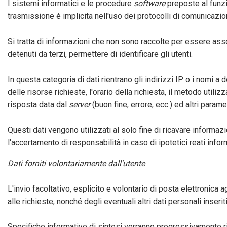
I sistemi informatici e le procedure
software
preposte al funz
trasmissione è implicita nell'uso dei protocolli di comunicazion
Si tratta di informazioni che non sono raccolte per essere asso
detenuti da terzi, permettere di identificare gli utenti.
In questa categoria di dati rientrano gli indirizzi IP o i nomi a 
delle risorse richieste, l'orario della richiesta, il metodo utili
risposta data dal
server
(buon fine, errore, ecc.) ed altri parame
Questi dati vengono utilizzati al solo fine di ricavare informaz
l'accertamento di responsabilità in caso di ipotetici reati inform
Dati forniti volontariamente dall'utente
L'invio facoltativo, esplicito e volontario di posta elettronica
alle richieste, nonché degli eventuali altri dati personali inserit
Specifiche informative di sintesi verranno progressivamente rip