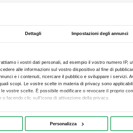
ati e utilizzati dal gestore del sito sul quale l'utente sta navigan
tituiti da numeri casuali generati dal server) che consentono una
Dettagli
Impostazioni degli annunci
 unici, dei contenuti visualizzati o scaricati ecc., ne è un esempi
bilitare i cookie di Google Analytics, è possibile utilizzare un
rattiamo i vostri dati personali, ad esempio il vostro numero IP, 
dere alle informazioni sul vostro dispositivo al fine di pubblica
nunci e i contenuti, ricercare il pubblico e sviluppare i servizi. A
quello impostato dal pulsante "Mi piace" di Facebook, sono cookie
r quali scopi. Le vostre scelte in materia di privacy sono applicabi
lare del sito web e la relativa terza parte. Alcuni inserzionisti pubb
to le vostre scelte. È possibile modificare o revocare il proprio 
 o facendo clic sull'icona di attivazione della privacy.
mo anche:
oni sulla tua posizione geografica, con un'approssimazione di qu
Personalizza
amite una procedura molto semplice. Attenzione: disattivando i c
spositivo, scansionandolo attivamente alla ricerca di caratteristich