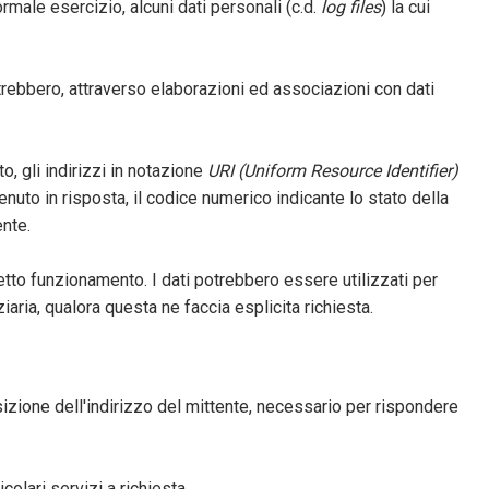
rmale esercizio, alcuni dati personali (c.d.
log files
) la cui
otrebbero, attraverso elaborazioni ed associazioni con dati
to, gli indirizzi in notazione
URI (Uniform Resource Identifier)
ttenuto in risposta, il codice numerico indicante lo stato della
ente.
rretto funzionamento. I dati potrebbero essere utilizzati per
ziaria, qualora questa ne faccia esplicita richiesta.
isizione dell'indirizzo del mittente, necessario per rispondere
olari servizi a richiesta.