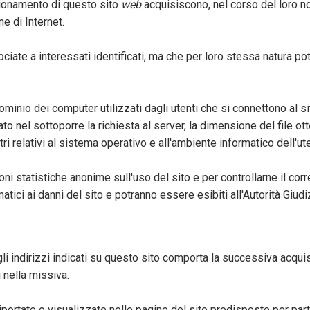
ionamento di questo sito
web
acquisiscono, nel corso del loro no
e di Internet.
ciate a interessati identificati, ma che per loro stessa natura p
dominio dei computer utilizzati dagli utenti che si connettono al si
zzato nel sottoporre la richiesta al server, la dimensione del file o
tri relativi al sistema operativo e all'ambiente informatico dell'ut
ioni statistiche anonime sull'uso del sito e per controllarne il co
atici ai danni del sito e potranno essere esibiti all'Autorità Giudi
 agli indirizzi indicati su questo sito comporta la successiva acqu
i nella missiva.
ortate o visualizzate nelle pagine del sito predisposte per partic