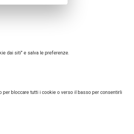
ezione dettagli
. Puoi
l media e per analizzare il
nostri partner che si occupano
azioni che ha fornito loro o
e dai siti" e salva le preferenze.
 per bloccare tutti i cookie o verso il basso per consentirli