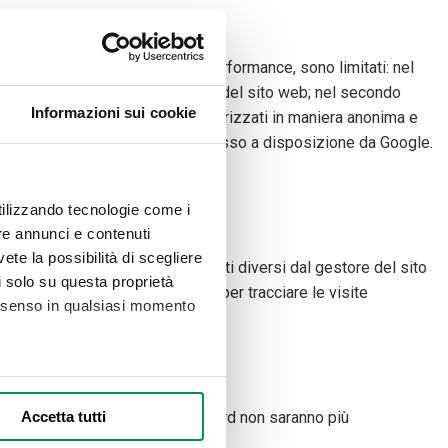
do. Questi cookie, tecnici e di performance, sono limitati: nel
 navigazione sicura ed efficiente del sito web; nel secondo
Informazioni sui cookie
o Google Analytics. I dati sono memorizzati in maniera anonima e
 apposito componente aggiuntivo messo a disposizione da Google.
utilizzando tecnologie come i
re annunci e contenuti
vete la possibilità di scegliere
 generati e utilizzati da soggetti diversi dal gestore del sito
li solo su questa proprietà
licitari utilizzano questi cookie per tracciare le visite
consenso in qualsiasi momento
alche metro,
Accetta tutti
ookie sia nome utente che password non saranno più
e specifiche (impronte