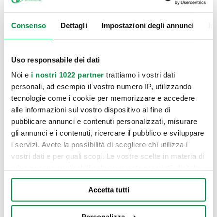
Consenso
Dettagli
Impostazioni degli annunci
In
Uso responsabile dei dati
Noi e
i nostri 1022 partner
trattiamo i vostri dati
personali, ad esempio il vostro numero IP, utilizzando
tecnologie come i cookie per memorizzare e accedere
alle informazioni sul vostro dispositivo al fine di
pubblicare annunci e contenuti personalizzati, misurare
gli annunci e i contenuti, ricercare il pubblico e sviluppare
i servizi. Avete la possibilità di scegliere chi utilizza i
vostri dati e per quali scopi. Le vostre scelte in materia di
privacy sono applicabili solo su questa proprietà digitale
in cui avete effettuato le vostre scelte. È possibile
Accetta tutti
modificare o revocare il proprio consenso in qualsiasi
momento dalla Dichiarazione sui cookie o facendo clic
sull'icona di attivazione della privacy.
Personalizza