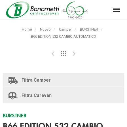
Menu
Automarket
Bonometti
Home
Nuovo
Camper
BURSTNER
Srl
Pagina
B66 EDITION 532 CAMBIO AUTOMATICO
corrente:
Filtra Camper
Filtra Caravan
BURSTNER
B66 EDITION 532 CAMBIO