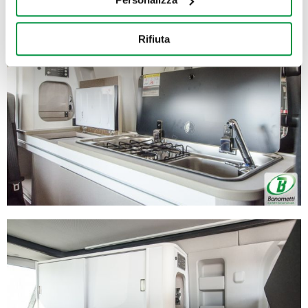
Con il tuo consenso, vorremmo anche:
Rifiuta
raccogliere informazioni sulla tua posizione
geografica, con un'approssimazione di qualche
metro,
Identificare il tuo dispositivo, scansionandolo
attivamente alla ricerca di caratteristiche specifiche
(impronte digitali).
Approfondisci come vengono elaborati i tuoi dati personali
e imposta le tue preferenze nella
sezione dettagli
. Puoi
modificare o ritirare il tuo consenso in qualsiasi momento
dalla Dichiarazione sui cookie.
Utilizziamo i cookie per personalizzare contenuti ed
annunci, per fornire funzionalità dei social media e per
analizzare il nostro traffico. Condividiamo inoltre
informazioni sul modo in cui utilizza il nostro sito con i
nostri partner che si occupano di analisi dei dati web,