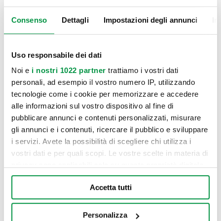
Consenso
Dettagli
Impostazioni degli annunci
In
Uso responsabile dei dati
Noi e
i nostri 1022 partner
trattiamo i vostri dati
personali, ad esempio il vostro numero IP, utilizzando
tecnologie come i cookie per memorizzare e accedere
alle informazioni sul vostro dispositivo al fine di
pubblicare annunci e contenuti personalizzati, misurare
gli annunci e i contenuti, ricercare il pubblico e sviluppare
i servizi. Avete la possibilità di scegliere chi utilizza i
vostri dati e per quali scopi. Le vostre scelte in materia di
privacy sono applicabili solo su questa proprietà digitale
in cui avete effettuato le vostre scelte. È possibile
Accetta tutti
modificare o revocare il proprio consenso in qualsiasi
momento dalla Dichiarazione sui cookie o facendo clic
sull'icona di attivazione della privacy.
Personalizza