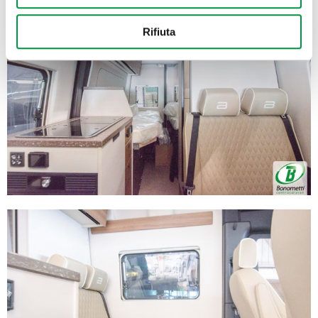
Con il tuo consenso, vorremmo anche:
Rifiuta
raccogliere informazioni sulla tua posizione
geografica, con un'approssimazione di qualche
metro,
Identificare il tuo dispositivo, scansionandolo
attivamente alla ricerca di caratteristiche specifiche
(impronte digitali).
Approfondisci come vengono elaborati i tuoi dati personali
e imposta le tue preferenze nella
sezione dettagli
. Puoi
modificare o ritirare il tuo consenso in qualsiasi momento
dalla Dichiarazione sui cookie.
Utilizziamo i cookie per personalizzare contenuti ed
annunci, per fornire funzionalità dei social media e per
analizzare il nostro traffico. Condividiamo inoltre
informazioni sul modo in cui utilizza il nostro sito con i
nostri partner che si occupano di analisi dei dati web,
pubblicità e social media, i quali potrebbero combinarle