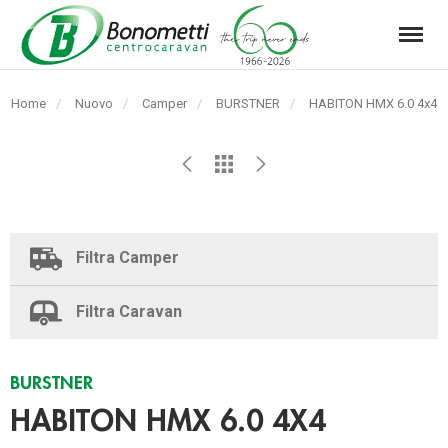
Menu
Automarket
Bonometti
Home
Nuovo
Camper
BURSTNER
Pagina
HABITON HMX 6.0 4x4
Srl
corrente:
Filtra Camper
Filtra Caravan
BURSTNER
HABITON HMX 6.0 4X4