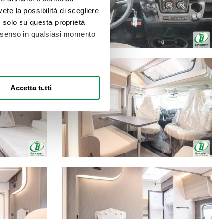
vete la possibilità di scegliere
li solo su questa proprietà
consenso in qualsiasi momento
alche metro,
Accetta tutti
e specifiche (impronte
ezione dettagli
. Puoi
l media e per analizzare il
nostri partner che si occupano
azioni che ha fornito loro o