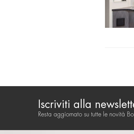
Iscriviti alla newslett
Resta aggiornato su tutte le novità B