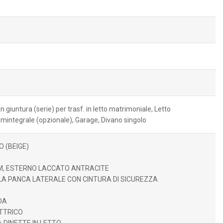
on giuntura (serie) per trasf. in letto matrimoniale, Letto
emintegrale (opzionale), Garage, Divano singolo
 (BEIGE)
M, ESTERNO LACCATO ANTRACITE
LA PANCA LATERALE CON CINTURA DI SICUREZZA
DA
TTRICO