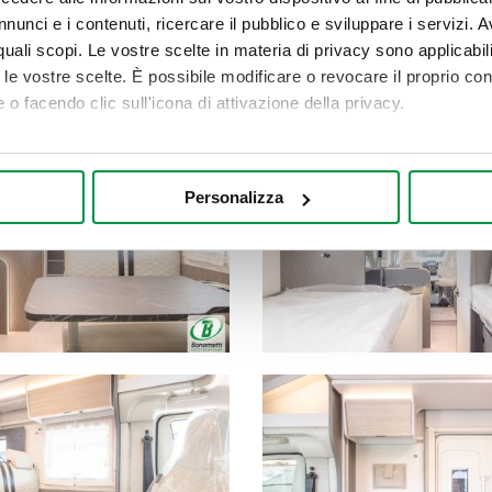
nunci e i contenuti, ricercare il pubblico e sviluppare i servizi. A
r quali scopi. Le vostre scelte in materia di privacy sono applicabi
to le vostre scelte. È possibile modificare o revocare il proprio 
 o facendo clic sull'icona di attivazione della privacy.
mo anche:
oni sulla tua posizione geografica, con un'approssimazione di qu
Personalizza
spositivo, scansionandolo attivamente alla ricerca di caratteristich
aborati i tuoi dati personali e imposta le tue preferenze nella
s
consenso in qualsiasi momento dalla Dichiarazione sui cookie.
nalizzare contenuti ed annunci, per fornire funzionalità dei socia
inoltre informazioni sul modo in cui utilizza il nostro sito con i 
icità e social media, i quali potrebbero combinarle con altre inform
lizzo dei loro servizi.