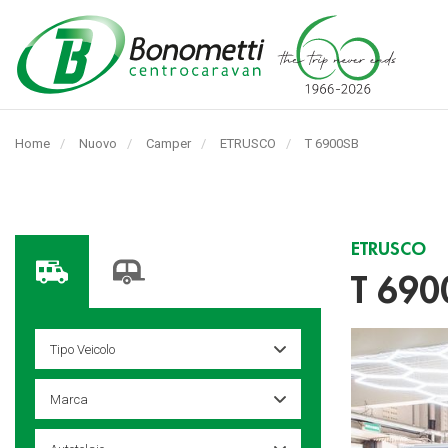
Automarket
Bonometti
Home
Nuovo
Camper
ETRUSCO
Pagina
T 6900SB
Srl
corrente:
ETRUSCO
T 690