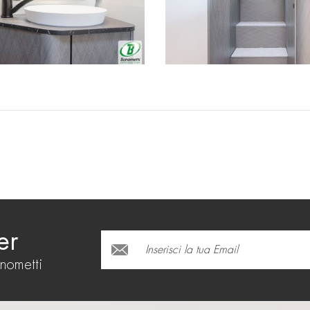
er
onometti