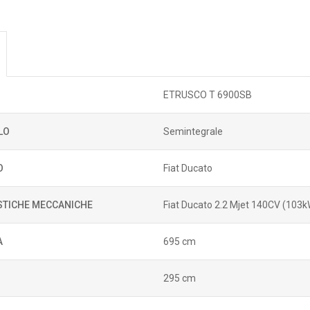
ETRUSCO T 6900SB
LO
Semintegrale
O
Fiat Ducato
STICHE MECCANICHE
Fiat Ducato 2.2 Mjet 140CV (103
A
695 cm
295 cm