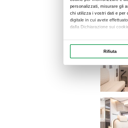
personalizzati, misurare gli an
chi utilizza i vostri dati e pe
digitale in cui avete effettua
dalla Dichiarazione sui cookie
Con il tuo consenso, vorrem
raccogliere informazi
Rifiuta
Identificare il tuo di
digitali).
Approfondisci come vengono el
modificare o ritirare il tuo 
Utilizziamo i cookie per perso
nostro traffico. Condividiamo 
di analisi dei dati web, pubbl
che hanno raccolto dal suo uti