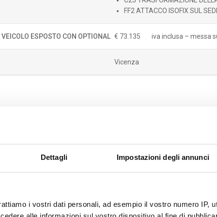
C25 TRASFORMAZIONE DELLA 
FF2 ATTACCO ISOFIX SUL SED
. VEICOLO ESPOSTO CON OPTIONAL
€ 73.135
iva inclusa – messa s
Vicenza
STAMPA SCHEDA
C
Dettagli
Impostazioni degli annunci
rattiamo i vostri dati personali, ad esempio il vostro numero IP, 
dere alle informazioni sul vostro dispositivo al fine di pubblica