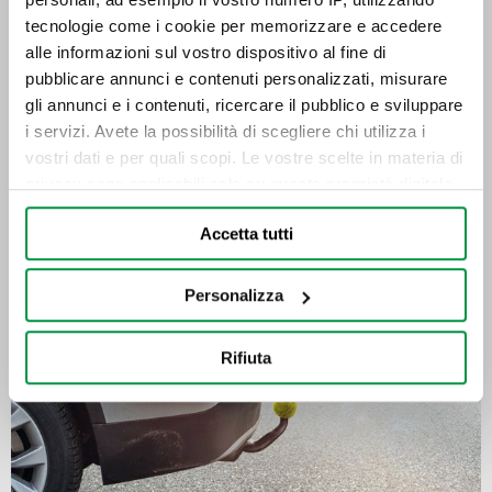
tecnologie come i cookie per memorizzare e accedere
alle informazioni sul vostro dispositivo al fine di
pubblicare annunci e contenuti personalizzati, misurare
Come caricare una caravan
gli annunci e i contenuti, ricercare il pubblico e sviluppare
i servizi. Avete la possibilità di scegliere chi utilizza i
vostri dati e per quali scopi. Le vostre scelte in materia di
privacy sono applicabili solo su questa proprietà digitale
in cui avete effettuato le vostre scelte. È possibile
Accetta tutti
modificare o revocare il proprio consenso in qualsiasi
momento dalla Dichiarazione sui cookie o facendo clic
sull'icona di attivazione della privacy.
Personalizza
Con il tuo consenso, vorremmo anche:
Rifiuta
raccogliere informazioni sulla tua posizione
geografica, con un'approssimazione di qualche
metro,
Identificare il tuo dispositivo, scansionandolo
attivamente alla ricerca di caratteristiche specifiche