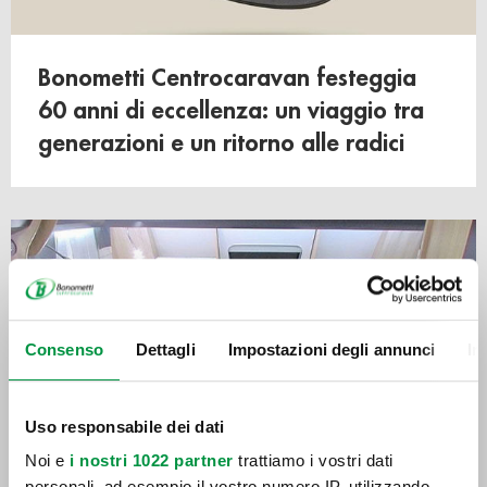
Bonometti Centrocaravan festeggia
60 anni di eccellenza: un viaggio tra
generazioni e un ritorno alle radici
Consenso
Dettagli
Impostazioni degli annunci
In
Uso responsabile dei dati
Noi e
i nostri 1022 partner
trattiamo i vostri dati
personali, ad esempio il vostro numero IP, utilizzando