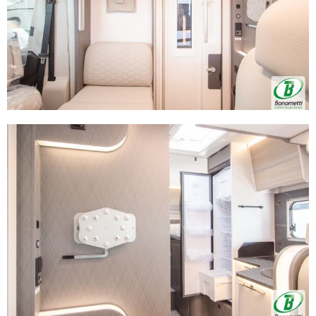
dalla Dichiarazione sui cookie.
Utilizziamo i cookie per personalizzare contenuti ed
annunci, per fornire funzionalità dei social media e per
analizzare il nostro traffico. Condividiamo inoltre
informazioni sul modo in cui utilizza il nostro sito con i
nostri partner che si occupano di analisi dei dati web,
pubblicità e social media, i quali potrebbero combinarle
con altre informazioni che ha fornito loro o che hanno
raccolto dal suo utilizzo dei loro servizi.