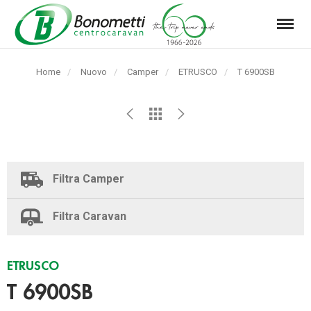
Menu
Automarket
Bonometti
Home
Nuovo
Camper
ETRUSCO
Pagina
T 6900SB
Srl
corrente:
Filtra Camper
Filtra Caravan
ETRUSCO
T 6900SB