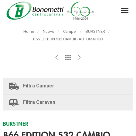
Menu
Automarket
Bonometti
Home
Nuovo
Camper
BURSTNER
Srl
Pagina
B66 EDITION 532 CAMBIO AUTOMATICO
corrente:
Filtra Camper
Filtra Caravan
BURSTNER
B66 EDITION 532 CAMBIO