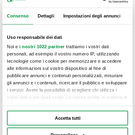
Consenso
Dettagli
Impostazioni degli annunci
In
Uso responsabile dei dati
Noi e
i nostri 1022 partner
trattiamo i vostri dati
personali, ad esempio il vostro numero IP, utilizzando
tecnologie come i cookie per memorizzare e accedere
alle informazioni sul vostro dispositivo al fine di
pubblicare annunci e contenuti personalizzati, misurare
gli annunci e i contenuti, ricercare il pubblico e sviluppare
i servizi. Avete la possibilità di scegliere chi utilizza i
vostri dati e per quali scopi. Le vostre scelte in materia di
privacy sono applicabili solo su questa proprietà digitale
in cui avete effettuato le vostre scelte. È possibile
Accetta tutti
modificare o revocare il proprio consenso in qualsiasi
momento dalla Dichiarazione sui cookie o facendo clic
sull'icona di attivazione della privacy.
Personalizza