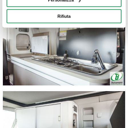
Con il tuo consenso, vorremmo anche:
Rifiuta
raccogliere informazioni sulla tua posizione
geografica, con un'approssimazione di qualche
metro,
Identificare il tuo dispositivo, scansionandolo
attivamente alla ricerca di caratteristiche specifiche
(impronte digitali).
Approfondisci come vengono elaborati i tuoi dati personali
e imposta le tue preferenze nella
sezione dettagli
. Puoi
modificare o ritirare il tuo consenso in qualsiasi momento
dalla Dichiarazione sui cookie.
Utilizziamo i cookie per personalizzare contenuti ed
annunci, per fornire funzionalità dei social media e per
analizzare il nostro traffico. Condividiamo inoltre
informazioni sul modo in cui utilizza il nostro sito con i
nostri partner che si occupano di analisi dei dati web,