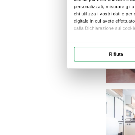
personalizzati, misurare gli an
chi utilizza i vostri dati e pe
digitale in cui avete effettua
dalla Dichiarazione sui cookie
Con il tuo consenso, vorrem
raccogliere informazi
Rifiuta
Identificare il tuo di
digitali).
Approfondisci come vengono el
modificare o ritirare il tuo 
Utilizziamo i cookie per perso
nostro traffico. Condividiamo 
di analisi dei dati web, pubbl
che hanno raccolto dal suo uti