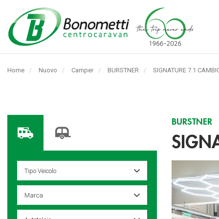
Automarket
Bonometti
Home
Nuovo
Camper
BURSTNER
Pagina
SIGNATURE 7.1 CAMB
Srl
corrente:
BURSTNER
SIGN