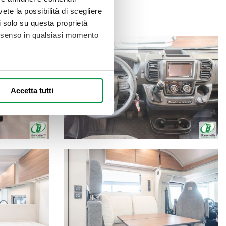
vete la possibilità di scegliere
li solo su questa proprietà
consenso in qualsiasi momento
alche metro,
Accetta tutti
e specifiche (impronte
ezione dettagli
. Puoi
l media e per analizzare il
nostri partner che si occupano
azioni che ha fornito loro o