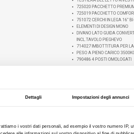
TESTIERA DEL LETTO RIVEST
725020 PACCHETTO PREMIU
725019 PACCHETTO COMFOR
751072 CERCHI IN LEGA 16" B
ELEMENTI DI DESIGN MONO
DIVANO LATO GUIDA CONVERTIB
INCL.TAVOLO PIEGHEVO
714027 IMBOTTITURA PER LA
PESO A PIENO CARICO 3500K
790486 4 POSTI OMOLOGATI
. VEICOLO ESPOSTO CON OPTIONAL
€ 94.285
iva inclusa – messa s
Vicenza
Dettagli
Impostazioni degli annunci
rattiamo i vostri dati personali, ad esempio il vostro numero IP, 
STAMPA SCHEDA
C
dere alle informazioni sul vostro dispositivo al fine di pubblica