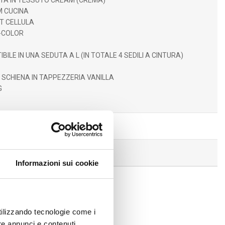
ITA IN TESSUTO CREAM (CREMA)
M CUCINA
T CELLULA
I-COLOR
ILE IN UNA SEDUTA A L (IN TOTALE 4 SEDILI A CINTURA)
 SCHIENA IN TAPPEZZERIA VANILLA
G
u strada esclusa
Informazioni sui cookie
utilizzando tecnologie come i
ONDIVIDI
re annunci e contenuti