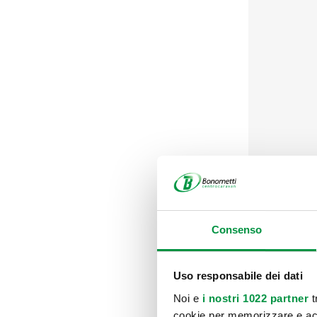
PREZZO F.F
ESPOSTO A
Consenso
Uso responsabile dei dati
Noi e
i nostri 1022 partner
t
cookie per memorizzare e acce