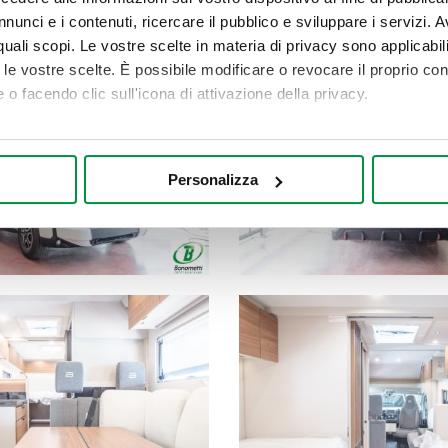
nunci e i contenuti, ricercare il pubblico e sviluppare i servizi. A
r quali scopi. Le vostre scelte in materia di privacy sono applicabi
to le vostre scelte. È possibile modificare o revocare il proprio 
 o facendo clic sull'icona di attivazione della privacy.
mo anche:
oni sulla tua posizione geografica, con un'approssimazione di qu
Personalizza
spositivo, scansionandolo attivamente alla ricerca di caratteristich
aborati i tuoi dati personali e imposta le tue preferenze nella
s
consenso in qualsiasi momento dalla Dichiarazione sui cookie.
nalizzare contenuti ed annunci, per fornire funzionalità dei socia
inoltre informazioni sul modo in cui utilizza il nostro sito con i 
icità e social media, i quali potrebbero combinarle con altre inform
lizzo dei loro servizi.