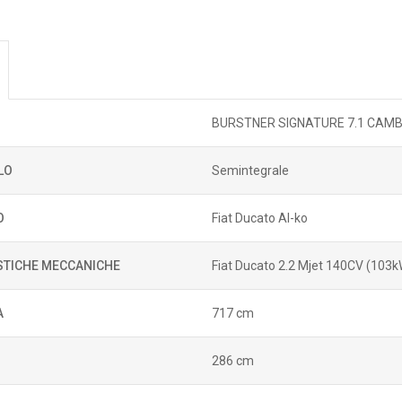
BURSTNER SIGNATURE 7.1 CAM
LO
Semintegrale
O
Fiat Ducato Al-ko
STICHE MECCANICHE
Fiat Ducato 2.2 Mjet 140CV (103
A
717 cm
286 cm