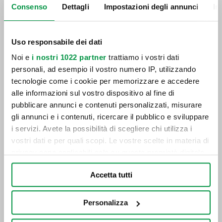
Consenso
Dettagli
Impostazioni degli annunci
In
Uso responsabile dei dati
Come caricare una caravan
Noi e
i nostri 1022 partner
trattiamo i vostri dati
personali, ad esempio il vostro numero IP, utilizzando
tecnologie come i cookie per memorizzare e accedere
alle informazioni sul vostro dispositivo al fine di
pubblicare annunci e contenuti personalizzati, misurare
gli annunci e i contenuti, ricercare il pubblico e sviluppare
i servizi. Avete la possibilità di scegliere chi utilizza i
vostri dati e per quali scopi. Le vostre scelte in materia di
privacy sono applicabili solo su questa proprietà digitale
in cui avete effettuato le vostre scelte. È possibile
Accetta tutti
modificare o revocare il proprio consenso in qualsiasi
momento dalla Dichiarazione sui cookie o facendo clic
sull'icona di attivazione della privacy.
Personalizza