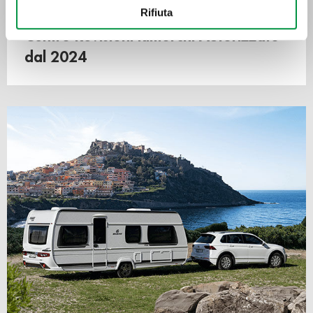
Con il tuo consenso, vorremmo anche:
Rifiuta
raccogliere informazioni sulla tua posizione
Centro Revisioni Rimorchi Autorizzato
geografica, con un'approssimazione di qualche
metro,
dal 2024
Identificare il tuo dispositivo, scansionandolo
attivamente alla ricerca di caratteristiche specifiche
(impronte digitali).
Approfondisci come vengono elaborati i tuoi dati personali
e imposta le tue preferenze nella
sezione dettagli
. Puoi
modificare o ritirare il tuo consenso in qualsiasi momento
dalla Dichiarazione sui cookie.
Utilizziamo i cookie per personalizzare contenuti ed
annunci, per fornire funzionalità dei social media e per
analizzare il nostro traffico. Condividiamo inoltre
informazioni sul modo in cui utilizza il nostro sito con i
nostri partner che si occupano di analisi dei dati web,
pubblicità e social media, i quali potrebbero combinarle
con altre informazioni che ha fornito loro o che hanno