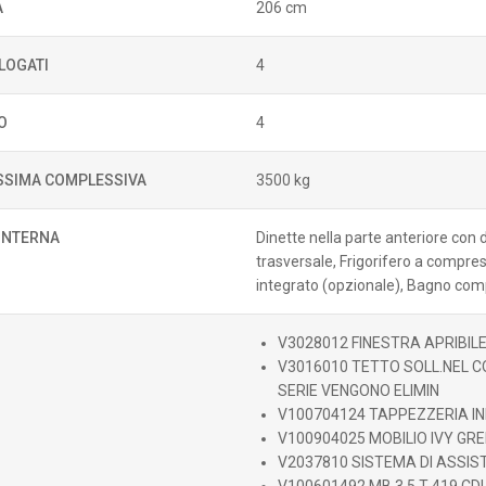
A
206 cm
LOGATI
4
O
4
SIMA COMPLESSIVA
3500 kg
 INTERNA
Dinette nella parte anteriore con 
trasversale, Frigorifero a compress
integrato (opzionale), Bagno compa
V3028012 FINESTRA APRIBIL
V3016010 TETTO SOLL.NEL CO
SERIE VENGONO ELIMIN
V100704124 TAPPEZZERIA I
V100904025 MOBILIO IVY GR
V2037810 SISTEMA DI ASSIS