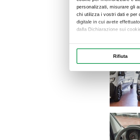
personalizzati, misurare gli an
chi utilizza i vostri dati e pe
digitale in cui avete effettua
dalla Dichiarazione sui cookie
Con il tuo consenso, vorrem
raccogliere informazi
Rifiuta
Identificare il tuo di
digitali).
Approfondisci come vengono el
modificare o ritirare il tuo 
Utilizziamo i cookie per perso
nostro traffico. Condividiamo 
di analisi dei dati web, pubbl
che hanno raccolto dal suo uti