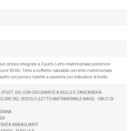
due cinture integrate a 3 punti, Letto matrimoniale posteriore
ore 90 litri, Tetto a soffietto rialzabile con letto matrimoniale
tto con porta e toilette a cassetta con indicatore di livello
E (POST. SX) CON OSCURANTE A RULLO E ZANZARIERA
LORE DEL VEICOLO (LETTO MATRIMONIALE MAXI) - OBLO' DI
NDIANA
EEN
TENZA ABBAGLIANTI