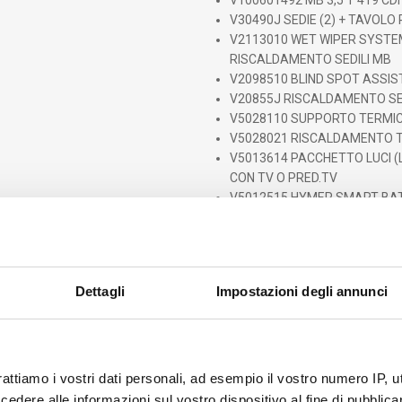
V100601492 MB 3,5 T 419 CDI 
V30490J SEDIE (2) + TAVOLO
V2113010 WET WIPER SYSTEM
RISCALDAMENTO SEDILI MB
V2098510 BLIND SPOT ASSI
V20855J RISCALDAMENTO SED
V5028110 SUPPORTO TERMIC
V5028021 RISCALDAMENTO 
V5013614 PACCHETTO LUCI (
CON TV O PRED.TV
V5012515 HYMER SMART BAT
LFP (CAPACITA' TOTALE 160
V201103500 VARIANTE DI PE
. VEICOLO ESPOSTO CON OPTIONAL
€ 130.310
iva inclusa – messa
Dettagli
Impostazioni degli annunci
Vicenza
rattiamo i vostri dati personali, ad esempio il vostro numero IP, 
dere alle informazioni sul vostro dispositivo al fine di pubblica