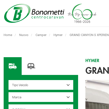
Automarket
Bonometti
Home
Nuovo
Camper
Hymer
Pagina
GRAND CANYON S XPERIEN
Srl
corrente:
HYMER
GRAN