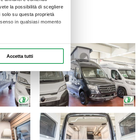
vete la possibilità di scegliere
ONDIVIDI
li solo su questa proprietà
consenso in qualsiasi momento
alche metro,
Accetta tutti
e specifiche (impronte
ezione dettagli
. Puoi
l media e per analizzare il
nostri partner che si occupano
azioni che ha fornito loro o