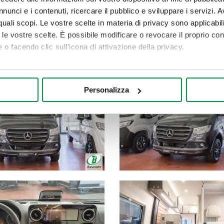
nunci e i contenuti, ricercare il pubblico e sviluppare i servizi. A
STAMPA SCHEDA
C
r quali scopi. Le vostre scelte in materia di privacy sono applicabi
to le vostre scelte. È possibile modificare o revocare il proprio 
 o facendo clic sull'icona di attivazione della privacy.
mo anche:
oni sulla tua posizione geografica, con un'approssimazione di qu
Personalizza
spositivo, scansionandolo attivamente alla ricerca di caratteristich
aborati i tuoi dati personali e imposta le tue preferenze nella
s
consenso in qualsiasi momento dalla Dichiarazione sui cookie.
nalizzare contenuti ed annunci, per fornire funzionalità dei socia
inoltre informazioni sul modo in cui utilizza il nostro sito con i 
icità e social media, i quali potrebbero combinarle con altre inform
lizzo dei loro servizi.