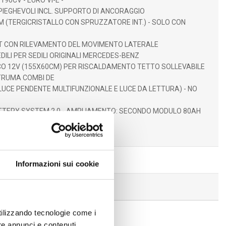
190CV - EURO VI-E -
 PIEGHEVOLI INCL. SUPPORTO DI ANCORAGGIO
 (TERGICRISTALLO CON SPRUZZATORE INT.) - SOLO CON
ST CON RILEVAMENTO DEL MOVIMENTO LATERALE
ILI PER SEDILI ORIGINALI MERCEDES-BENZ
O 12V (155X60CM) PER RISCALDAMENTO TETTO SOLLEVABILE
TRUMA COMBI DE
LUCE PENDENTE MULTIFUNZIONALE E LUCE DA LETTURA) - NO
TERY SYSTEM 2.0 - AMPLIAMENTO: SECONDO MODULO 80AH
SO 3500KG
 su strada esclusa
Informazioni sui cookie
utilizzando tecnologie come i
re annunci e contenuti