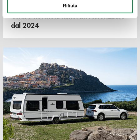
Con il tuo consenso, vorremmo anche:
Rifiuta
raccogliere informazioni sulla tua posizione
Centro Revisioni Rimorchi Autorizzato
geografica, con un'approssimazione di qualche
metro,
dal 2024
Identificare il tuo dispositivo, scansionandolo
attivamente alla ricerca di caratteristiche specifiche
(impronte digitali).
Approfondisci come vengono elaborati i tuoi dati personali
e imposta le tue preferenze nella
sezione dettagli
. Puoi
modificare o ritirare il tuo consenso in qualsiasi momento
dalla Dichiarazione sui cookie.
Utilizziamo i cookie per personalizzare contenuti ed
annunci, per fornire funzionalità dei social media e per
analizzare il nostro traffico. Condividiamo inoltre
informazioni sul modo in cui utilizza il nostro sito con i
nostri partner che si occupano di analisi dei dati web,
pubblicità e social media, i quali potrebbero combinarle
con altre informazioni che ha fornito loro o che hanno