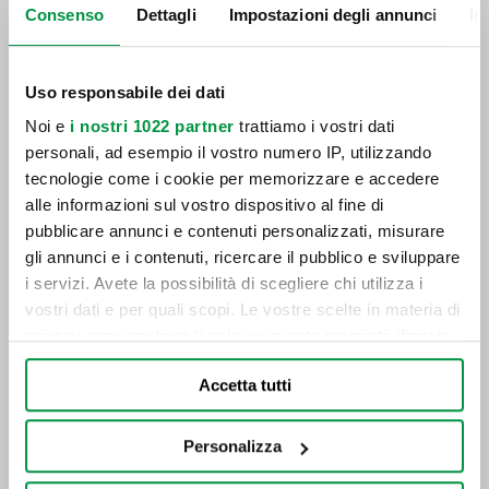
Consenso
Dettagli
Impostazioni degli annunci
In
Uso responsabile dei dati
Come caricare una caravan
Noi e
i nostri 1022 partner
trattiamo i vostri dati
personali, ad esempio il vostro numero IP, utilizzando
tecnologie come i cookie per memorizzare e accedere
alle informazioni sul vostro dispositivo al fine di
pubblicare annunci e contenuti personalizzati, misurare
gli annunci e i contenuti, ricercare il pubblico e sviluppare
i servizi. Avete la possibilità di scegliere chi utilizza i
vostri dati e per quali scopi. Le vostre scelte in materia di
privacy sono applicabili solo su questa proprietà digitale
in cui avete effettuato le vostre scelte. È possibile
Accetta tutti
modificare o revocare il proprio consenso in qualsiasi
momento dalla Dichiarazione sui cookie o facendo clic
sull'icona di attivazione della privacy.
Personalizza