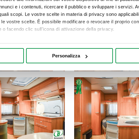
nunci e i contenuti, ricercare il pubblico e sviluppare i servizi. A
r quali scopi. Le vostre scelte in materia di privacy sono applicabi
to le vostre scelte. È possibile modificare o revocare il proprio 
 o facendo clic sull'icona di attivazione della privacy.
mo anche:
oni sulla tua posizione geografica, con un'approssimazione di qu
Personalizza
spositivo, scansionandolo attivamente alla ricerca di caratteristich
aborati i tuoi dati personali e imposta le tue preferenze nella
s
consenso in qualsiasi momento dalla Dichiarazione sui cookie.
nalizzare contenuti ed annunci, per fornire funzionalità dei socia
inoltre informazioni sul modo in cui utilizza il nostro sito con i 
icità e social media, i quali potrebbero combinarle con altre inform
lizzo dei loro servizi.