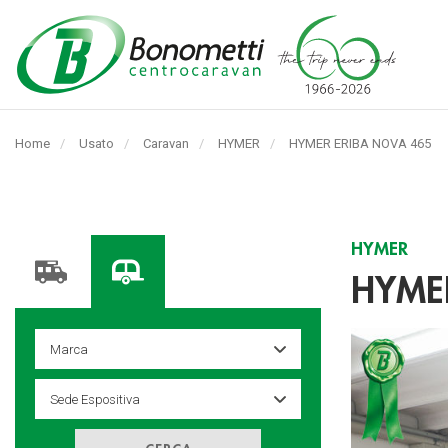
Automarket
Bonometti
Home
Usato
Caravan
HYMER
Pagina
HYMER ERIBA NOVA 465
Srl
corrente:
HYMER
HYME