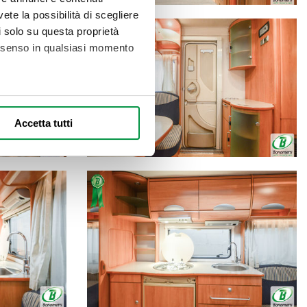
vete la possibilità di scegliere
li solo su questa proprietà
consenso in qualsiasi momento
alche metro,
Accetta tutti
e specifiche (impronte
ezione dettagli
. Puoi
l media e per analizzare il
nostri partner che si occupano
azioni che ha fornito loro o