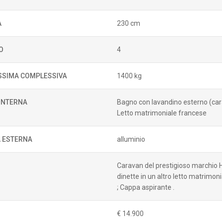
A
230 cm
O
4
SIMA COMPLESSIVA
1400 kg
 INTERNA
Bagno con lavandino esterno (carava
Letto matrimoniale francese
 ESTERNA
alluminio
Caravan del prestigioso marchio H
dinette in un altro letto matrimon
; Cappa aspirante .
€ 14.900