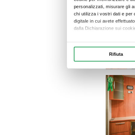
personalizzati, misurare gli an
chi utilizza i vostri dati e pe
digitale in cui avete effettua
dalla Dichiarazione sui cookie
Con il tuo consenso, vorrem
raccogliere informazi
Rifiuta
Identificare il tuo di
digitali).
Approfondisci come vengono el
modificare o ritirare il tuo 
Utilizziamo i cookie per perso
nostro traffico. Condividiamo 
di analisi dei dati web, pubbl
che hanno raccolto dal suo uti