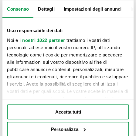
Consenso
Dettagli
Impostazioni degli annunci
In
Uso responsabile dei dati
Noi e
i nostri 1022 partner
trattiamo i vostri dati
personali, ad esempio il vostro numero IP, utilizzando
tecnologie come i cookie per memorizzare e accedere
alle informazioni sul vostro dispositivo al fine di
pubblicare annunci e contenuti personalizzati, misurare
gli annunci e i contenuti, ricercare il pubblico e sviluppare
i servizi. Avete la possibilità di scegliere chi utilizza i
vostri dati e per quali scopi. Le vostre scelte in materia di
privacy sono applicabili solo su questa proprietà digitale
in cui avete effettuato le vostre scelte. È possibile
Accetta tutti
modificare o revocare il proprio consenso in qualsiasi
momento dalla Dichiarazione sui cookie o facendo clic
I nostri numeri
sull'icona di attivazione della privacy.
Personalizza