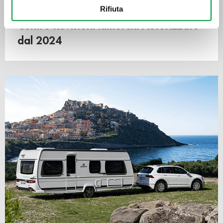
Con il tuo consenso, vorremmo anche:
Rifiuta
raccogliere informazioni sulla tua posizione
Centro Revisioni Rimorchi Autorizzato
geografica, con un'approssimazione di qualche
metro,
dal 2024
Identificare il tuo dispositivo, scansionandolo
attivamente alla ricerca di caratteristiche specifiche
(impronte digitali).
Approfondisci come vengono elaborati i tuoi dati personali
e imposta le tue preferenze nella
sezione dettagli
. Puoi
modificare o ritirare il tuo consenso in qualsiasi momento
dalla Dichiarazione sui cookie.
Utilizziamo i cookie per personalizzare contenuti ed
annunci, per fornire funzionalità dei social media e per
analizzare il nostro traffico. Condividiamo inoltre
informazioni sul modo in cui utilizza il nostro sito con i
nostri partner che si occupano di analisi dei dati web,
pubblicità e social media, i quali potrebbero combinarle
con altre informazioni che ha fornito loro o che hanno