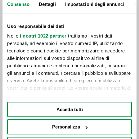
Consenso
Dettagli
Impostazioni degli annunci
In
Uso responsabile dei dati
Come caricare una caravan
Noi e
i nostri 1022 partner
trattiamo i vostri dati
personali, ad esempio il vostro numero IP, utilizzando
tecnologie come i cookie per memorizzare e accedere
alle informazioni sul vostro dispositivo al fine di
pubblicare annunci e contenuti personalizzati, misurare
gli annunci e i contenuti, ricercare il pubblico e sviluppare
i servizi. Avete la possibilità di scegliere chi utilizza i
vostri dati e per quali scopi. Le vostre scelte in materia di
privacy sono applicabili solo su questa proprietà digitale
in cui avete effettuato le vostre scelte. È possibile
Accetta tutti
modificare o revocare il proprio consenso in qualsiasi
momento dalla Dichiarazione sui cookie o facendo clic
sull'icona di attivazione della privacy.
Personalizza