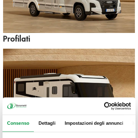
Profilati
Consenso
Dettagli
Impostazioni degli annunci
In