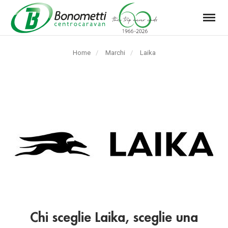
Menu
Automarket
Bonometti
Home
Marchi
Laika
Srl
Chi sceglie
Laika
, sceglie una