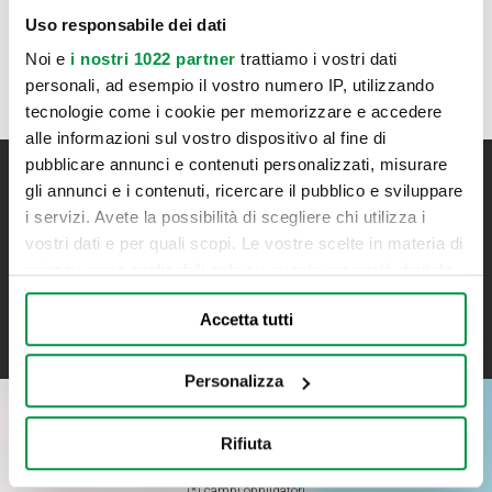
Uso responsabile dei dati
Motorhomes
Noi e
i nostri 1022 partner
trattiamo i vostri dati
personali, ad esempio il vostro numero IP, utilizzando
tecnologie come i cookie per memorizzare e accedere
alle informazioni sul vostro dispositivo al fine di
pubblicare annunci e contenuti personalizzati, misurare
gli annunci e i contenuti, ricercare il pubblico e sviluppare
Iscriviti alla newsletter
i servizi. Avete la possibilità di scegliere chi utilizza i
Resta aggiornato su tutte le novità Bonometti
vostri dati e per quali scopi. Le vostre scelte in materia di
privacy sono applicabili solo su questa proprietà digitale
in cui avete effettuato le vostre scelte. È possibile
ISCRIVITI
Accetta tutti
modificare o revocare il proprio consenso in qualsiasi
momento dalla Dichiarazione sui cookie o facendo clic
sull'icona di attivazione della privacy.
Personalizza
Con il tuo consenso, vorremmo anche:
RICHIEDI INFORMAZIONI
Rifiuta
raccogliere informazioni sulla tua posizione
geografica, con un'approssimazione di qualche
(*) campi obbligatori