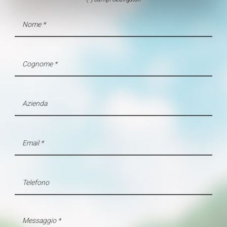
metro,
Identificare il tuo dispositivo, scansionandolo
attivamente alla ricerca di caratteristiche specifiche
(impronte digitali).
Approfondisci come vengono elaborati i tuoi dati personali
e imposta le tue preferenze nella
sezione dettagli
. Puoi
modificare o ritirare il tuo consenso in qualsiasi momento
dalla Dichiarazione sui cookie.
Utilizziamo i cookie per personalizzare contenuti ed
annunci, per fornire funzionalità dei social media e per
analizzare il nostro traffico. Condividiamo inoltre
informazioni sul modo in cui utilizza il nostro sito con i
nostri partner che si occupano di analisi dei dati web,
pubblicità e social media, i quali potrebbero combinarle
con altre informazioni che ha fornito loro o che hanno
raccolto dal suo utilizzo dei loro servizi.