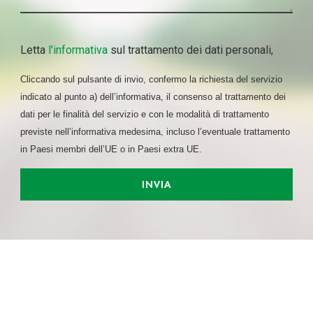
Utilizziamo i cookie per personalizzare contenuti ed
annunci, per fornire funzionalità dei social media e per
analizzare il nostro traffico. Condividiamo inoltre
Letta
l'informativa
sul trattamento dei dati personali,
informazioni sul modo in cui utilizza il nostro sito con i
nostri partner che si occupano di analisi dei dati web,
Cliccando sul pulsante di invio, confermo la richiesta del servizio
pubblicità e social media, i quali potrebbero combinarle
indicato al punto a) dell’informativa, il consenso al trattamento dei
con altre informazioni che ha fornito loro o che hanno
dati per le finalità del servizio e con le modalità di trattamento
raccolto dal suo utilizzo dei loro servizi.
previste nell’informativa medesima, incluso l’eventuale trattamento
in Paesi membri dell’UE o in Paesi extra UE.
INVIA