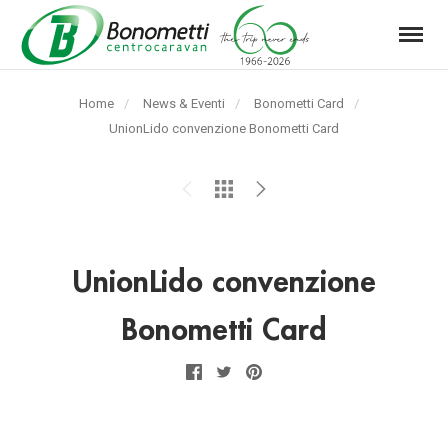
Menu
Automarket
Bonometti
Home
News & Eventi
Bonometti Card
Srl
Pagina
UnionLido convenzione Bonometti Card
corrente:
UnionLido convenzione
Bonometti Card
Facebook
Twitter
Pinterest