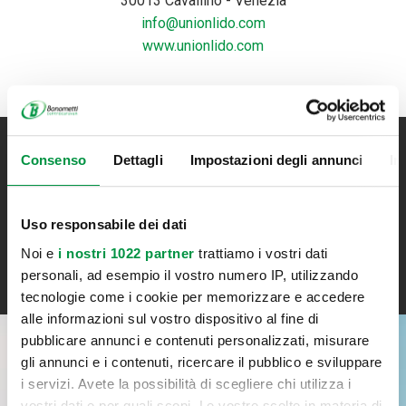
30013 Cavallino - Venezia
info@unionlido.com
www.unionlido.com
Consenso
Dettagli
Impostazioni degli annunci
In
Iscriviti alla newsletter
Resta aggiornato su tutte le novità Bonometti
Uso responsabile dei dati
Noi e
i nostri 1022 partner
trattiamo i vostri dati
ISCRIVITI
personali, ad esempio il vostro numero IP, utilizzando
tecnologie come i cookie per memorizzare e accedere
alle informazioni sul vostro dispositivo al fine di
pubblicare annunci e contenuti personalizzati, misurare
gli annunci e i contenuti, ricercare il pubblico e sviluppare
RICHIEDI INFORMAZIONI
i servizi. Avete la possibilità di scegliere chi utilizza i
vostri dati e per quali scopi. Le vostre scelte in materia di