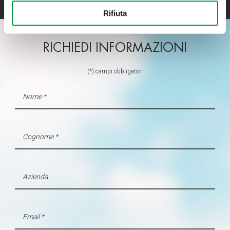
Con il tuo consenso, vorremmo anche:
Rifiuta
raccogliere informazioni sulla tua posizione
geografica, con un'approssimazione di qualche
metro,
RICHIEDI INFORMAZIONI
Identificare il tuo dispositivo, scansionandolo
attivamente alla ricerca di caratteristiche specifiche
(*) campi obbligatori
(impronte digitali).
Approfondisci come vengono elaborati i tuoi dati personali
e imposta le tue preferenze nella
sezione dettagli
. Puoi
modificare o ritirare il tuo consenso in qualsiasi momento
dalla Dichiarazione sui cookie.
Utilizziamo i cookie per personalizzare contenuti ed
annunci, per fornire funzionalità dei social media e per
analizzare il nostro traffico. Condividiamo inoltre
informazioni sul modo in cui utilizza il nostro sito con i
nostri partner che si occupano di analisi dei dati web,
pubblicità e social media, i quali potrebbero combinarle