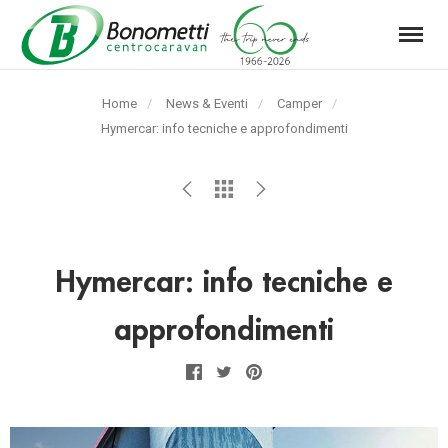
Menu
Automarket
Bonometti
Home
News & Eventi
Camper
Srl
Pagina
Hymercar: info tecniche e approfondimenti
corrente:
Hymercar: info tecniche e
approfondimenti
Facebook
Twitter
Pinterest