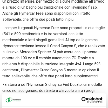
un prezzo inferiore, per mezzo di alcune modifiche all'arredo
e all'uso di un bagno più tradizionale con lavandino fisso.
Anche gli Hymercar Free sono disponibili con il tetto
sollevabile, che offre due posti letto in più.
I camper furgonati Hymercar Free sono proposti in due taglie
(541 e 599 centimetri) e in tre versioni, con letto
matrimoniale o letti singoli gemellati. Al top della gamma
Hymercar troviamo invece il Grand Canyon S, che è realizzato
sul nuovo Mercedes Sprinter. Si può avere con il potente
motore da 190 cv e il cambio automatico 7G-Tronic e a
richiesta è disponibile la trazione integrale 4x4. Lungo 593
centimetri, l'Hymercar Grand Canyon S monta in opzione il
tetto sollevabile, che offre due posti letto supplementari.
Fa storia a sé l'Hymercar Sidney su Fiat Ducato, un modello
unico nel suo genere, destinato a chi vuole unire i pregi
dell'auto a quelli di un camper: è lungo solo 496 cm, quindi si
rivela estremamente maneggevole e collocabile facilmente