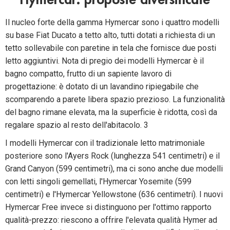
Hymercar: proposte diversificate
Il nucleo forte della gamma Hymercar sono i quattro modelli
su base Fiat Ducato a tetto alto, tutti dotati a richiesta di un
tetto sollevabile con paretine in tela che fornisce due posti
letto aggiuntivi. Nota di pregio dei modelli Hymercar è il
bagno compatto, frutto di un sapiente lavoro di
progettazione: è dotato di un lavandino ripiegabile che
scomparendo a parete libera spazio prezioso. La funzionalità
del bagno rimane elevata, ma la superficie è ridotta, così da
regalare spazio al resto dell'abitacolo. 3
I modelli Hymercar con il tradizionale letto matrimoniale
posteriore sono l'Ayers Rock (lunghezza 541 centimetri) e il
Grand Canyon (599 centimetri), ma ci sono anche due modelli
con letti singoli gemellati, l'Hymercar Yosemite (599
centimetri) e l'Hymercar Yellowstone (636 centimetri). I nuovi
Hymercar Free invece si distinguono per l'ottimo rapporto
qualità-prezzo: riescono a offrire l'elevata qualità Hymer ad