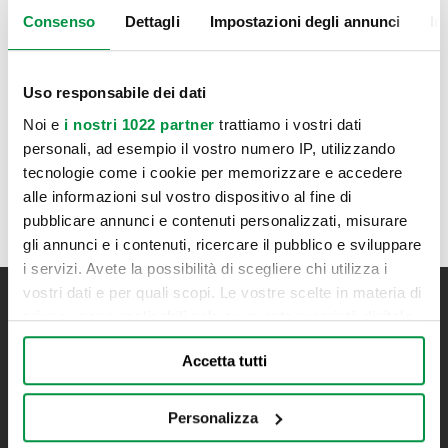
anche nei parcheggi cittadini, ma all'interno offre tanto spazio
Consenso
Dettagli
Impostazioni degli annunci
In
e una flessibilità abitativa notevole. Non è dotato di bagno,
però ha la cucina, quattro posti letto (due nel tetto
sollevabile) e fino a cinque posti viaggio su comode poltrone
Uso responsabile dei dati
singole.
Noi e
i nostri 1022 partner
trattiamo i vostri dati
personali, ad esempio il vostro numero IP, utilizzando
FURGONATI HYMERCAR
tecnologie come i cookie per memorizzare e accedere
alle informazioni sul vostro dispositivo al fine di
pubblicare annunci e contenuti personalizzati, misurare
gli annunci e i contenuti, ricercare il pubblico e sviluppare
i servizi. Avete la possibilità di scegliere chi utilizza i
vostri dati e per quali scopi. Le vostre scelte in materia di
privacy sono applicabili solo su questa proprietà digitale
Iscriviti alla newsletter
in cui avete effettuato le vostre scelte. È possibile
Resta aggiornato su tutte le novità Bonometti
Accetta tutti
modificare o revocare il proprio consenso in qualsiasi
momento dalla Dichiarazione sui cookie o facendo clic
sull'icona di attivazione della privacy.
Personalizza
ISCRIVITI