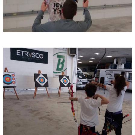
attivamente alla ricerca di caratteristiche specifiche
(impronte digitali).
Approfondisci come vengono elaborati i tuoi dati personali
e imposta le tue preferenze nella
sezione dettagli
. Puoi
modificare o ritirare il tuo consenso in qualsiasi momento
dalla Dichiarazione sui cookie.
Utilizziamo i cookie per personalizzare contenuti ed
annunci, per fornire funzionalità dei social media e per
analizzare il nostro traffico. Condividiamo inoltre
informazioni sul modo in cui utilizza il nostro sito con i
nostri partner che si occupano di analisi dei dati web,
pubblicità e social media, i quali potrebbero combinarle
con altre informazioni che ha fornito loro o che hanno
raccolto dal suo utilizzo dei loro servizi.