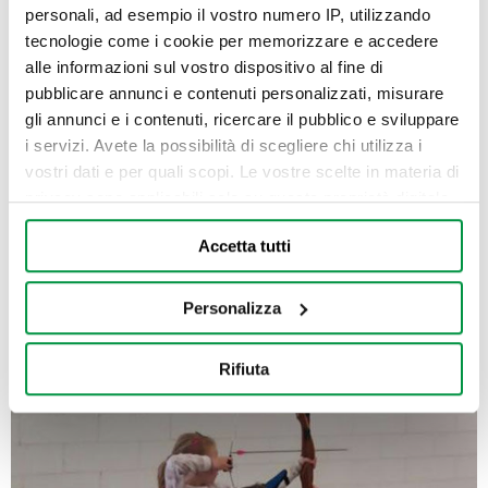
personali, ad esempio il vostro numero IP, utilizzando
tecnologie come i cookie per memorizzare e accedere
alle informazioni sul vostro dispositivo al fine di
pubblicare annunci e contenuti personalizzati, misurare
gli annunci e i contenuti, ricercare il pubblico e sviluppare
i servizi. Avete la possibilità di scegliere chi utilizza i
vostri dati e per quali scopi. Le vostre scelte in materia di
privacy sono applicabili solo su questa proprietà digitale
in cui avete effettuato le vostre scelte. È possibile
Accetta tutti
modificare o revocare il proprio consenso in qualsiasi
momento dalla Dichiarazione sui cookie o facendo clic
sull'icona di attivazione della privacy.
Personalizza
Con il tuo consenso, vorremmo anche:
Rifiuta
raccogliere informazioni sulla tua posizione
geografica, con un'approssimazione di qualche
metro,
Identificare il tuo dispositivo, scansionandolo