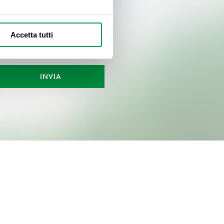
alche metro,
Accetta tutti
e specifiche (impronte
ezione dettagli
. Puoi
INVIA
l media e per analizzare il
nostri partner che si occupano
azioni che ha fornito loro o