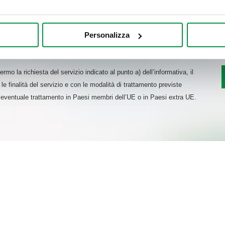
mo anche:
oni sulla tua posizione geografica, con un'approssimazione di qu
Personalizza
spositivo, scansionandolo attivamente alla ricerca di caratteristich
nto dei dati personali,
aborati i tuoi dati personali e imposta le tue preferenze nella
s
rmo la richiesta del servizio indicato al punto a) dell’informativa, il
consenso in qualsiasi momento dalla Dichiarazione sui cookie.
le finalità del servizio e con le modalità di trattamento previste
l’eventuale trattamento in Paesi membri dell’UE o in Paesi extra UE.
nalizzare contenuti ed annunci, per fornire funzionalità dei socia
inoltre informazioni sul modo in cui utilizza il nostro sito con i 
icità e social media, i quali potrebbero combinarle con altre inform
lizzo dei loro servizi.