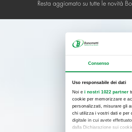
Resta aggiornato su tutte le novità B
Consenso
Uso responsabile dei dati
Noi e
i nostri 1022 partner
t
cookie per memorizzare e acce
personalizzati, misurare gli an
chi utilizza i vostri dati e pe
digitale in cui avete effettua
dalla Dichiarazione sui cookie