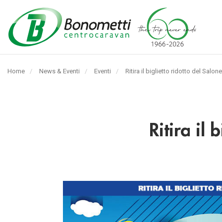
Automarket
Bonometti
Home
News & Eventi
Eventi
Pagina
Ritira il biglietto ridotto del Salo
Srl
corrente:
Ritira il