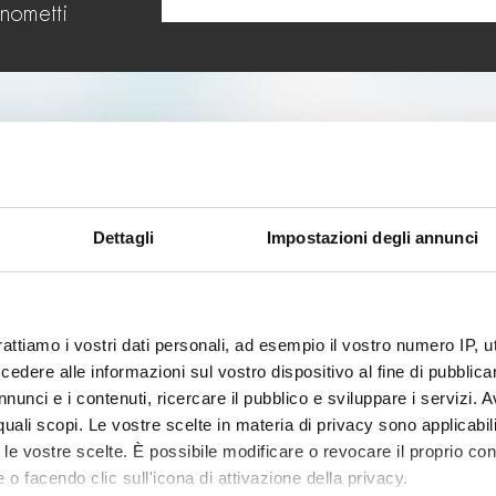
onometti
RICHIEDI INFORMAZIONI
(*) campi obbligatori
Dettagli
Impostazioni degli annunci
rattiamo i vostri dati personali, ad esempio il vostro numero IP, 
dere alle informazioni sul vostro dispositivo al fine di pubblica
nunci e i contenuti, ricercare il pubblico e sviluppare i servizi. A
r quali scopi. Le vostre scelte in materia di privacy sono applicabi
to le vostre scelte. È possibile modificare o revocare il proprio 
 o facendo clic sull'icona di attivazione della privacy.