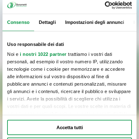
Consenso
Dettagli
Impostazioni degli annunci
In
Uso responsabile dei dati
Noi e
i nostri 1022 partner
trattiamo i vostri dati
personali, ad esempio il vostro numero IP, utilizzando
tecnologie come i cookie per memorizzare e accedere
alle informazioni sul vostro dispositivo al fine di
pubblicare annunci e contenuti personalizzati, misurare
gli annunci e i contenuti, ricercare il pubblico e sviluppare
Letta
l'informativa
sul trattamento dei dati personali,
i servizi. Avete la possibilità di scegliere chi utilizza i
vostri dati e per quali scopi. Le vostre scelte in materia di
Cliccando sul pulsante di invio, confermo la richiesta del servizio
privacy sono applicabili solo su questa proprietà digitale
indicato al punto a) dell’informativa, il consenso al trattamento dei
in cui avete effettuato le vostre scelte. È possibile
dati per le finalità del servizio e con le modalità di trattamento
Accetta tutti
modificare o revocare il proprio consenso in qualsiasi
previste nell’informativa medesima, incluso l’eventuale trattamento
momento dalla Dichiarazione sui cookie o facendo clic