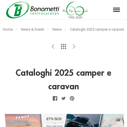
Menu
Automarket
Bonometti
Home
News & Eventi
News
Pagina
Cataloghi 2025 camper e caravan
Srl
corrente:
Cataloghi 2025 camper e
caravan
Facebook
Twitter
Pinterest