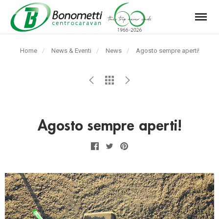
Menu
Automarket
Bonometti
Home
News & Eventi
News
Pagina
Agosto sempre aperti!
Srl
corrente:
Agosto sempre aperti!
Facebook
Twitter
Pinterest