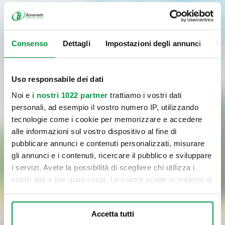
Consenso
Dettagli
Impostazioni degli annunci
In
Uso responsabile dei dati
Noi e
i nostri 1022 partner
trattiamo i vostri dati
personali, ad esempio il vostro numero IP, utilizzando
tecnologie come i cookie per memorizzare e accedere
alle informazioni sul vostro dispositivo al fine di
pubblicare annunci e contenuti personalizzati, misurare
gli annunci e i contenuti, ricercare il pubblico e sviluppare
i servizi. Avete la possibilità di scegliere chi utilizza i
Letta
l'informativa
sul trattamento dei dati personali,
vostri dati e per quali scopi. Le vostre scelte in materia di
privacy sono applicabili solo su questa proprietà digitale
Cliccando sul pulsante di invio, confermo la richiesta del servizio
in cui avete effettuato le vostre scelte. È possibile
indicato al punto a) dell’informativa, il consenso al trattamento dei
Accetta tutti
modificare o revocare il proprio consenso in qualsiasi
dati per le finalità del servizio e con le modalità di trattamento