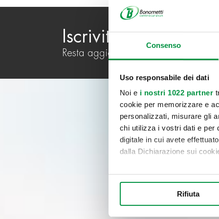
Iscriviti alla newslett
Consenso
Resta aggiornato su tutte le novità B
Uso responsabile dei dati
Noi e
i nostri 1022 partner
t
cookie per memorizzare e acce
personalizzati, misurare gli an
chi utilizza i vostri dati e pe
digitale in cui avete effettua
dalla Dichiarazione sui cookie
Con il tuo consenso, vorrem
raccogliere informazi
Rifiuta
Identificare il tuo di
digitali).