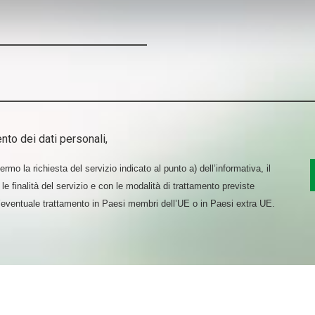
aborati i tuoi dati personali e imposta le tue preferenze nella
s
consenso in qualsiasi momento dalla Dichiarazione sui cookie.
nalizzare contenuti ed annunci, per fornire funzionalità dei socia
inoltre informazioni sul modo in cui utilizza il nostro sito con i 
icità e social media, i quali potrebbero combinarle con altre inform
lizzo dei loro servizi.
nto dei dati personali,
rmo la richiesta del servizio indicato al punto a) dell’informativa, il
le finalità del servizio e con le modalità di trattamento previste
l’eventuale trattamento in Paesi membri dell’UE o in Paesi extra UE.