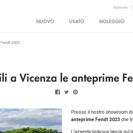
Azienda
NUOVO
USATO
NOLEGGIO
e Fendt 2023
ili a Vicenza le anteprime F
Facebook
Twitter
Pinterest
Presso il nostro showroom di A
anteprime Fendt 2023
che tr
L'azienda tedesca lancia sul 