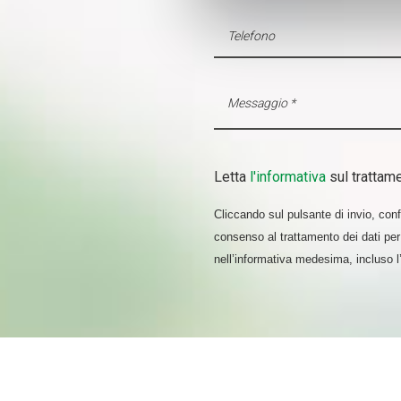
Approfondisci come vengono el
modificare o ritirare il tuo 
Utilizziamo i cookie per perso
nostro traffico. Condividiamo 
di analisi dei dati web, pubbl
che hanno raccolto dal suo uti
Letta
l'informativa
sul trattame
Cliccando sul pulsante di invio, confe
consenso al trattamento dei dati per 
nell’informativa medesima, incluso 