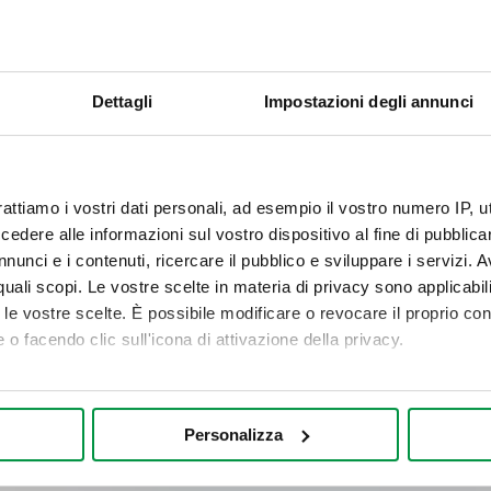
er
Dettagli
Impostazioni degli annunci
onometti
rattiamo i vostri dati personali, ad esempio il vostro numero IP, 
dere alle informazioni sul vostro dispositivo al fine di pubblica
RICHIEDI INFORMAZIONI
nunci e i contenuti, ricercare il pubblico e sviluppare i servizi. A
r quali scopi. Le vostre scelte in materia di privacy sono applicabi
(*) campi obbligatori
to le vostre scelte. È possibile modificare o revocare il proprio 
 o facendo clic sull'icona di attivazione della privacy.
mo anche:
oni sulla tua posizione geografica, con un'approssimazione di qu
Personalizza
spositivo, scansionandolo attivamente alla ricerca di caratteristich