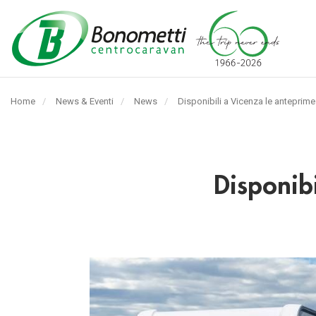
Automarket
Bonometti
Home
News & Eventi
News
Pagina
Disponibili a Vicenza le anteprim
Srl
corrente:
Disponib