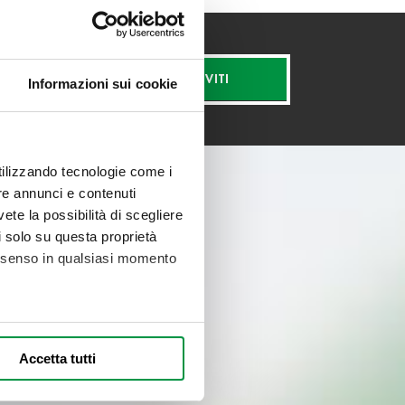
ISCRIVITI
Informazioni sui cookie
utilizzando tecnologie come i
re annunci e contenuti
vete la possibilità di scegliere
li solo su questa proprietà
consenso in qualsiasi momento
alche metro,
Accetta tutti
e specifiche (impronte