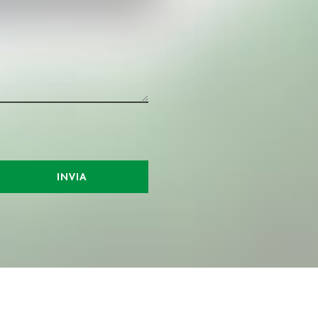
ezione dettagli
. Puoi
l media e per analizzare il
nostri partner che si occupano
azioni che ha fornito loro o
INVIA