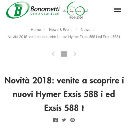
Menu
Automarket
Bonometti
Home
News & Eventi
News
Srl
Pagina
Novità 2018: venite a scoprire i nuovi Hymer Exsis 588 i ed Exsis 588 t
corrente:
Novità 2018: venite a scoprire i
nuovi Hymer Exsis 588 i ed
Exsis 588 t
Facebook
Twitter
Pinterest