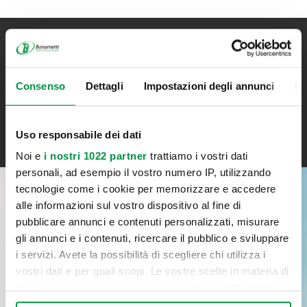
Iscriviti alla newsletter
Resta aggiornato su tutte le novità Bonometti
Consenso
Dettagli
Impostazioni degli annunci
In
ISCRIVITI
Uso responsabile dei dati
Noi e
i nostri 1022 partner
trattiamo i vostri dati
personali, ad esempio il vostro numero IP, utilizzando
tecnologie come i cookie per memorizzare e accedere
RICHIEDI INFORMAZIONI
alle informazioni sul vostro dispositivo al fine di
pubblicare annunci e contenuti personalizzati, misurare
gli annunci e i contenuti, ricercare il pubblico e sviluppare
(*) campi obbligatori
i servizi. Avete la possibilità di scegliere chi utilizza i
vostri dati e per quali scopi. Le vostre scelte in materia di
privacy sono applicabili solo su questa proprietà digitale
in cui avete effettuato le vostre scelte. È possibile