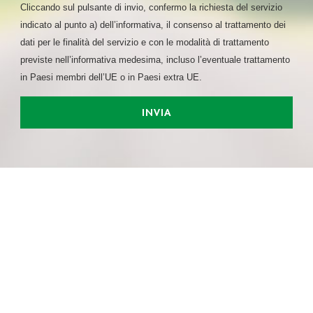
analizzare il nostro traffico. Condividiamo inoltre
Cliccando sul pulsante di invio, confermo la richiesta del servizio
informazioni sul modo in cui utilizza il nostro sito con i
indicato al punto a) dell’informativa, il consenso al trattamento dei
nostri partner che si occupano di analisi dei dati web,
dati per le finalità del servizio e con le modalità di trattamento
pubblicità e social media, i quali potrebbero combinarle
previste nell’informativa medesima, incluso l’eventuale trattamento
con altre informazioni che ha fornito loro o che hanno
in Paesi membri dell’UE o in Paesi extra UE.
raccolto dal suo utilizzo dei loro servizi.
INVIA