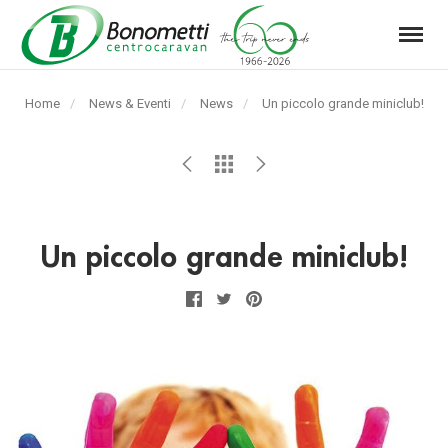
Menu
Automarket
Bonometti
Home
News & Eventi
News
Pagina
Un piccolo grande miniclub!
Srl
corrente:
Un piccolo grande miniclub!
Facebook
Twitter
Pinterest