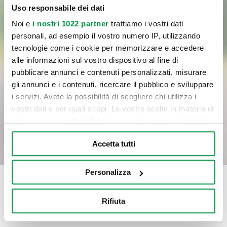
Uso responsabile dei dati
Noi e
i nostri 1022 partner
trattiamo i vostri dati
Letta
l'informativa
sul trattamento dei dati personali,
personali, ad esempio il vostro numero IP, utilizzando
tecnologie come i cookie per memorizzare e accedere
Cliccando sul pulsante di invio, confermo la richiesta del servizio
alle informazioni sul vostro dispositivo al fine di
indicato al punto a) dell’informativa, il consenso al trattamento dei
pubblicare annunci e contenuti personalizzati, misurare
dati per le finalità del servizio e con le modalità di trattamento
gli annunci e i contenuti, ricercare il pubblico e sviluppare
previste nell’informativa medesima, incluso l’eventuale trattamento
i servizi. Avete la possibilità di scegliere chi utilizza i
in Paesi membri dell’UE o in Paesi extra UE.
vostri dati e per quali scopi. Le vostre scelte in materia di
privacy sono applicabili solo su questa proprietà digitale
INVIA
in cui avete effettuato le vostre scelte. È possibile
Accetta tutti
modificare o revocare il proprio consenso in qualsiasi
momento dalla Dichiarazione sui cookie o facendo clic
sull'icona di attivazione della privacy.
Personalizza
Con il tuo consenso, vorremmo anche:
Rifiuta
raccogliere informazioni sulla tua posizione
geografica, con un'approssimazione di qualche