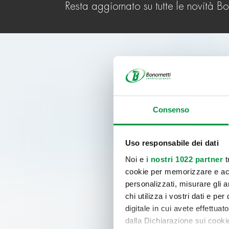
Resta aggiornato su tutte le novità B
Consenso
Uso responsabile dei dati
Noi e
i nostri 1022 partner
t
cookie per memorizzare e acce
personalizzati, misurare gli an
chi utilizza i vostri dati e pe
digitale in cui avete effettua
dalla Dichiarazione sui cookie