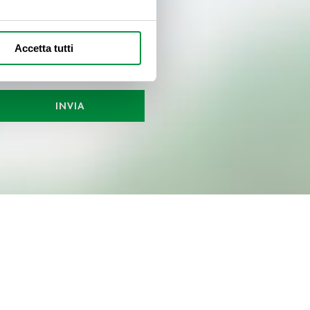
alche metro,
Accetta tutti
e specifiche (impronte
ezione dettagli
. Puoi
INVIA
l media e per analizzare il
nostri partner che si occupano
azioni che ha fornito loro o