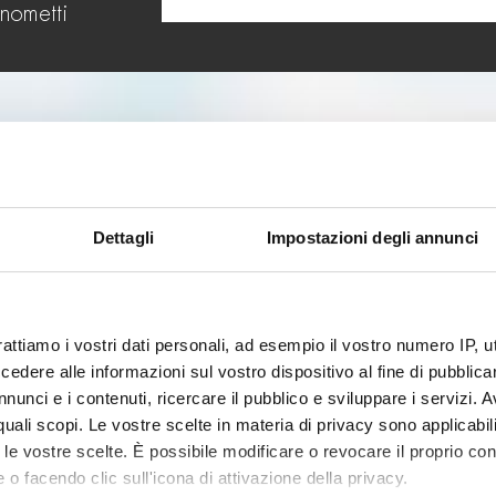
onometti
RICHIEDI INFORMAZIONI
(*) campi obbligatori
Dettagli
Impostazioni degli annunci
rattiamo i vostri dati personali, ad esempio il vostro numero IP, 
dere alle informazioni sul vostro dispositivo al fine di pubblica
nunci e i contenuti, ricercare il pubblico e sviluppare i servizi. A
r quali scopi. Le vostre scelte in materia di privacy sono applicabi
to le vostre scelte. È possibile modificare o revocare il proprio 
 o facendo clic sull'icona di attivazione della privacy.