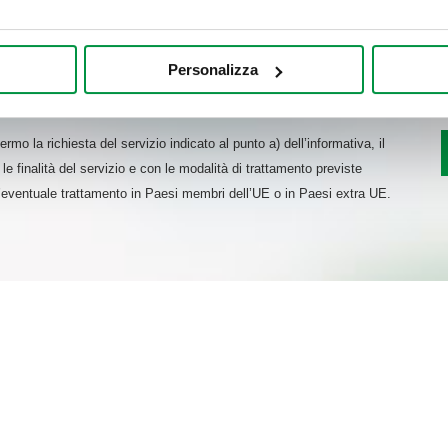
mo anche:
oni sulla tua posizione geografica, con un'approssimazione di qu
Personalizza
spositivo, scansionandolo attivamente alla ricerca di caratteristich
nto dei dati personali,
aborati i tuoi dati personali e imposta le tue preferenze nella
s
rmo la richiesta del servizio indicato al punto a) dell’informativa, il
consenso in qualsiasi momento dalla Dichiarazione sui cookie.
le finalità del servizio e con le modalità di trattamento previste
l’eventuale trattamento in Paesi membri dell’UE o in Paesi extra UE.
nalizzare contenuti ed annunci, per fornire funzionalità dei socia
inoltre informazioni sul modo in cui utilizza il nostro sito con i 
icità e social media, i quali potrebbero combinarle con altre inform
lizzo dei loro servizi.