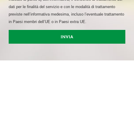
informazioni sul modo in cui utilizza il nostro sito con i
dati per le finalità del servizio e con le modalità di trattamento
nostri partner che si occupano di analisi dei dati web,
previste nell’informativa medesima, incluso l’eventuale trattamento
pubblicità e social media, i quali potrebbero combinarle
in Paesi membri dell’UE o in Paesi extra UE.
con altre informazioni che ha fornito loro o che hanno
raccolto dal suo utilizzo dei loro servizi.
INVIA