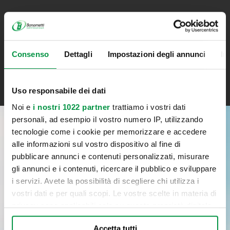
Iscriviti alla newsletter
Resta aggiornato su tutte le novità Bonometti
Consenso
Dettagli
Impostazioni degli annunci
In
ISCRIVITI
Uso responsabile dei dati
Noi e
i nostri 1022 partner
trattiamo i vostri dati
personali, ad esempio il vostro numero IP, utilizzando
tecnologie come i cookie per memorizzare e accedere
RICHIEDI INFORMAZIONI
alle informazioni sul vostro dispositivo al fine di
pubblicare annunci e contenuti personalizzati, misurare
(*) campi obbligatori
gli annunci e i contenuti, ricercare il pubblico e sviluppare
i servizi. Avete la possibilità di scegliere chi utilizza i
vostri dati e per quali scopi. Le vostre scelte in materia di
privacy sono applicabili solo su questa proprietà digitale
in cui avete effettuato le vostre scelte. È possibile
Accetta tutti