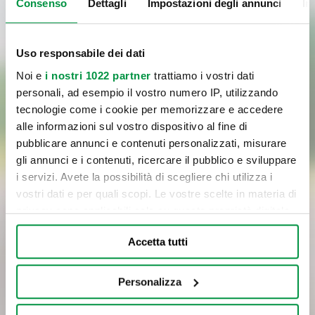
Consenso
Dettagli
Impostazioni degli annunci
In
Uso responsabile dei dati
Noi e
i nostri 1022 partner
trattiamo i vostri dati
personali, ad esempio il vostro numero IP, utilizzando
tecnologie come i cookie per memorizzare e accedere
Letta
l'informativa
sul trattamento dei dati personali,
alle informazioni sul vostro dispositivo al fine di
pubblicare annunci e contenuti personalizzati, misurare
Cliccando sul pulsante di invio, confermo la richiesta del servizio
gli annunci e i contenuti, ricercare il pubblico e sviluppare
indicato al punto a) dell’informativa, il consenso al trattamento dei
i servizi. Avete la possibilità di scegliere chi utilizza i
dati per le finalità del servizio e con le modalità di trattamento
vostri dati e per quali scopi. Le vostre scelte in materia di
previste nell’informativa medesima, incluso l’eventuale trattamento
privacy sono applicabili solo su questa proprietà digitale
in Paesi membri dell’UE o in Paesi extra UE.
in cui avete effettuato le vostre scelte. È possibile
Accetta tutti
modificare o revocare il proprio consenso in qualsiasi
INVIA
momento dalla Dichiarazione sui cookie o facendo clic
sull'icona di attivazione della privacy.
Personalizza
Con il tuo consenso, vorremmo anche: