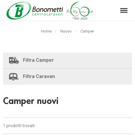
Menu
Automarket
Bonometti
Home
Nuovo
Pagina
Camper
Srl
corrente:
Filtra Camper
Filtra Caravan
Camper nuovi
1 prodotti trovati