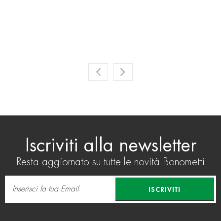
Prev
Next
Iscriviti alla newsletter
Resta aggiornato su tutte le novità Bonometti
ISCRIVITI