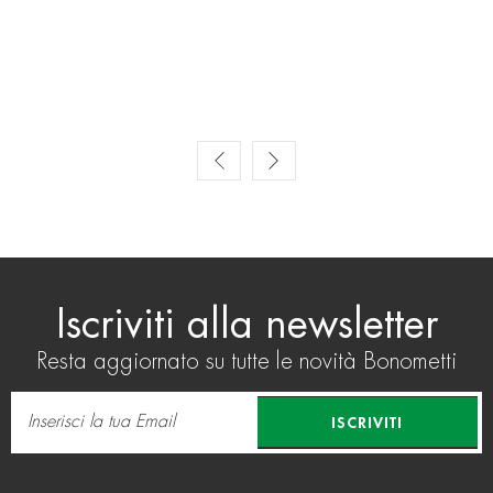
Prev
Next
Iscriviti alla newsletter
Resta aggiornato su tutte le novità Bonometti
ISCRIVITI