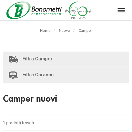
Menu
Automarket
Bonometti
Home
Nuovo
Pagina
Camper
Srl
corrente:
Filtra Camper
Filtra Caravan
Camper nuovi
1 prodotti trovati