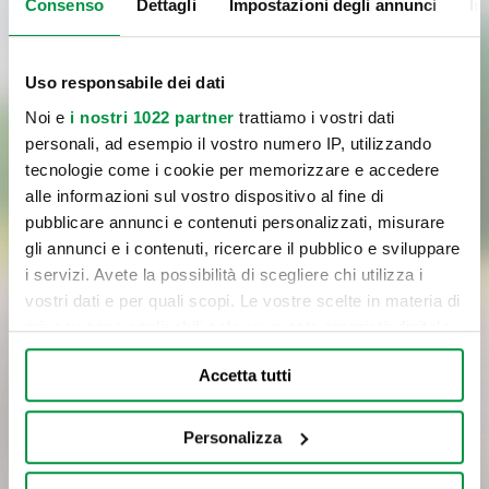
Consenso
Dettagli
Impostazioni degli annunci
In
Uso responsabile dei dati
Noi e
i nostri 1022 partner
trattiamo i vostri dati
personali, ad esempio il vostro numero IP, utilizzando
tecnologie come i cookie per memorizzare e accedere
Letta
l'informativa
sul trattamento dei dati personali,
alle informazioni sul vostro dispositivo al fine di
pubblicare annunci e contenuti personalizzati, misurare
Cliccando sul pulsante di invio, confermo la richiesta del servizio
gli annunci e i contenuti, ricercare il pubblico e sviluppare
indicato al punto a) dell’informativa, il consenso al trattamento dei
i servizi. Avete la possibilità di scegliere chi utilizza i
dati per le finalità del servizio e con le modalità di trattamento
vostri dati e per quali scopi. Le vostre scelte in materia di
previste nell’informativa medesima, incluso l’eventuale trattamento
privacy sono applicabili solo su questa proprietà digitale
in Paesi membri dell’UE o in Paesi extra UE.
in cui avete effettuato le vostre scelte. È possibile
Accetta tutti
modificare o revocare il proprio consenso in qualsiasi
INVIA
momento dalla Dichiarazione sui cookie o facendo clic
sull'icona di attivazione della privacy.
Personalizza
Con il tuo consenso, vorremmo anche: