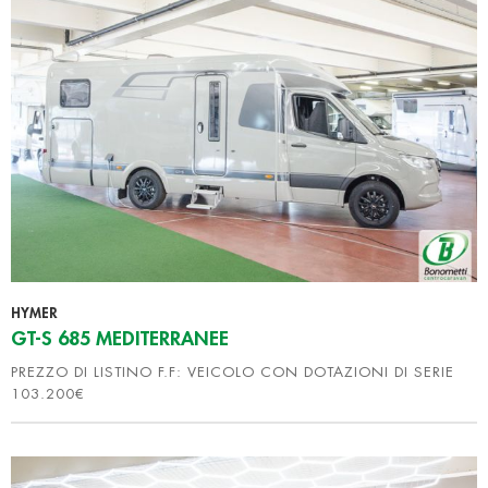
Utilizziamo i cookie per personalizzare contenuti ed
annunci, per fornire funzionalità dei social media e per
analizzare il nostro traffico. Condividiamo inoltre
informazioni sul modo in cui utilizza il nostro sito con i
nostri partner che si occupano di analisi dei dati web,
pubblicità e social media, i quali potrebbero combinarle
con altre informazioni che ha fornito loro o che hanno
raccolto dal suo utilizzo dei loro servizi.
HYMER
GT-S 685 MEDITERRANEE
PREZZO DI LISTINO F.F: VEICOLO CON DOTAZIONI DI SERIE
103.200€