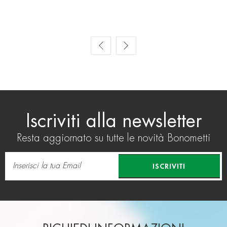
Prev
Next
Iscriviti alla newsletter
Resta aggiornato su tutte le novità Bonometti
ISCRIVITI