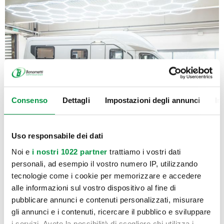
Consenso
Dettagli
Impostazioni degli annunci
In
Uso responsabile dei dati
BURSTNER
Noi e
i nostri 1022 partner
trattiamo i vostri dati
SIGNATURE 7.1 CAMBIO AUTOMATICO
personali, ad esempio il vostro numero IP, utilizzando
tecnologie come i cookie per memorizzare e accedere
PREZZO DI LISTINO F.F: VEICOLO CON DOTAZIONI DI SERIE
84.070€
alle informazioni sul vostro dispositivo al fine di
pubblicare annunci e contenuti personalizzati, misurare
gli annunci e i contenuti, ricercare il pubblico e sviluppare
i servizi. Avete la possibilità di scegliere chi utilizza i