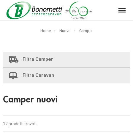
Menu
Automarket
Bonometti
Home
Nuovo
Pagina
Camper
Srl
corrente:
Filtra Camper
Filtra Caravan
Camper nuovi
12 prodotti trovati