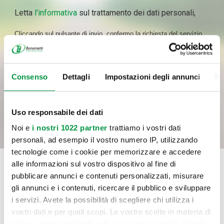
Letta
l'informativa
sul trattamento dei dati personali,
Cliccando sul pulsante di invio, confermo la richiesta del servizio
indicato al punto a) dell’informativa, il consenso al trattamento dei
dati per le finalità del servizio e con le modalità di trattamento
previste nell’informativa medesima, incluso l’eventuale trattamento
Consenso
Dettagli
Impostazioni degli annunci
In
in Paesi membri dell’UE o in Paesi extra UE.
INVIA
Uso responsabile dei dati
Noi e
i nostri 1022 partner
trattiamo i vostri dati
personali, ad esempio il vostro numero IP, utilizzando
tecnologie come i cookie per memorizzare e accedere
alle informazioni sul vostro dispositivo al fine di
pubblicare annunci e contenuti personalizzati, misurare
gli annunci e i contenuti, ricercare il pubblico e sviluppare
i servizi. Avete la possibilità di scegliere chi utilizza i
vostri dati e per quali scopi. Le vostre scelte in materia di
privacy sono applicabili solo su questa proprietà digitale