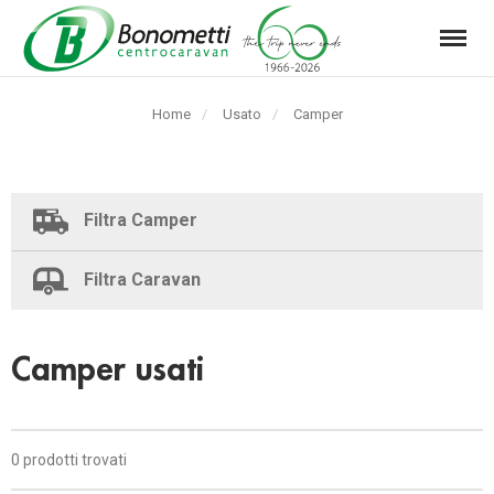
Menu
Automarket
Bonometti
Home
Usato
Pagina
Camper
Srl
corrente:
Filtra Camper
Filtra Caravan
Camper usati
0 prodotti trovati