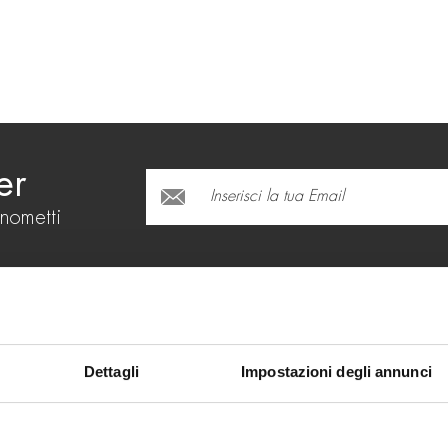
er
onometti
RICHIEDI INFORMAZIONI
Dettagli
Impostazioni degli annunci
(*) campi obbligatori