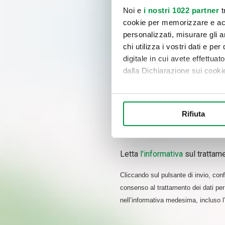
Noi e
i nostri 1022 partner
t
cookie per memorizzare e acce
personalizzati, misurare gli an
chi utilizza i vostri dati e pe
digitale in cui avete effettua
dalla Dichiarazione sui cookie
Con il tuo consenso, vorrem
raccogliere informazi
Rifiuta
Identificare il tuo di
digitali).
Approfondisci come vengono el
Letta
l'informativa
sul trattame
modificare o ritirare il tuo 
Cliccando sul pulsante di invio, confe
Utilizziamo i cookie per perso
consenso al trattamento dei dati per 
nostro traffico. Condividiamo 
nell’informativa medesima, incluso 
di analisi dei dati web, pubbl
che hanno raccolto dal suo uti