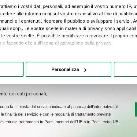
rattiamo i vostri dati personali, ad esempio il vostro numero IP, 
dere alle informazioni sul vostro dispositivo al fine di pubblica
nunci e i contenuti, ricercare il pubblico e sviluppare i servizi. A
r quali scopi. Le vostre scelte in materia di privacy sono applicabi
to le vostre scelte. È possibile modificare o revocare il proprio 
 o facendo clic sull'icona di attivazione della privacy.
mo anche:
oni sulla tua posizione geografica, con un'approssimazione di qu
Personalizza
spositivo, scansionandolo attivamente alla ricerca di caratteristich
aborati i tuoi dati personali e imposta le tue preferenze nella
s
nto dei dati personali,
consenso in qualsiasi momento dalla Dichiarazione sui cookie.
rmo la richiesta del servizio indicato al punto a) dell’informativa, il
nalizzare contenuti ed annunci, per fornire funzionalità dei socia
le finalità del servizio e con le modalità di trattamento previste
inoltre informazioni sul modo in cui utilizza il nostro sito con i 
l’eventuale trattamento in Paesi membri dell’UE o in Paesi extra UE.
icità e social media, i quali potrebbero combinarle con altre inform
lizzo dei loro servizi.