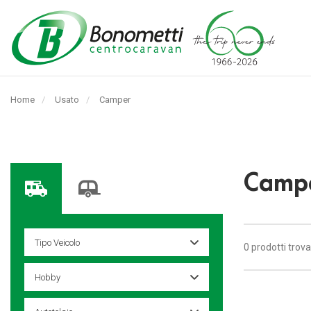
Automarket
Bonometti
Home
Usato
Pagina
Camper
Srl
corrente:
Campe
0 prodotti trova