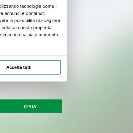
utilizzando tecnologie come i
re annunci e contenuti
vete la possibilità di scegliere
li solo su questa proprietà
consenso in qualsiasi momento
alche metro,
Accetta tutti
e specifiche (impronte
ezione dettagli
. Puoi
INVIA
l media e per analizzare il
nostri partner che si occupano
azioni che ha fornito loro o