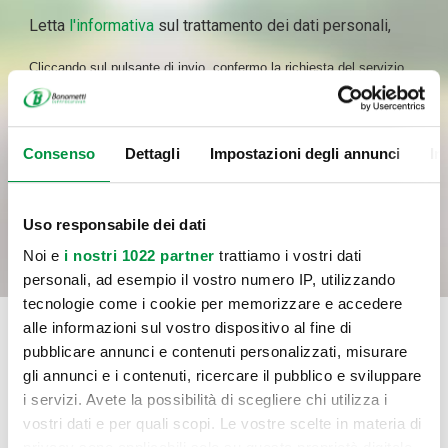
Letta
l'informativa
sul trattamento dei dati personali,
Cliccando sul pulsante di invio, confermo la richiesta del servizio
indicato al punto a) dell’informativa, il consenso al trattamento dei
dati per le finalità del servizio e con le modalità di trattamento
previste nell’informativa medesima, incluso l’eventuale trattamento
Consenso
Dettagli
Impostazioni degli annunci
In
in Paesi membri dell’UE o in Paesi extra UE.
INVIA
Uso responsabile dei dati
Noi e
i nostri 1022 partner
trattiamo i vostri dati
personali, ad esempio il vostro numero IP, utilizzando
tecnologie come i cookie per memorizzare e accedere
alle informazioni sul vostro dispositivo al fine di
pubblicare annunci e contenuti personalizzati, misurare
gli annunci e i contenuti, ricercare il pubblico e sviluppare
i servizi. Avete la possibilità di scegliere chi utilizza i
vostri dati e per quali scopi. Le vostre scelte in materia di
privacy sono applicabili solo su questa proprietà digitale