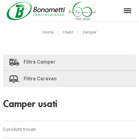
Menu
Automarket
Bonometti
Home
Usato
Pagina
Camper
Srl
corrente:
Filtra Camper
Filtra Caravan
Camper usati
0 prodotti trovati