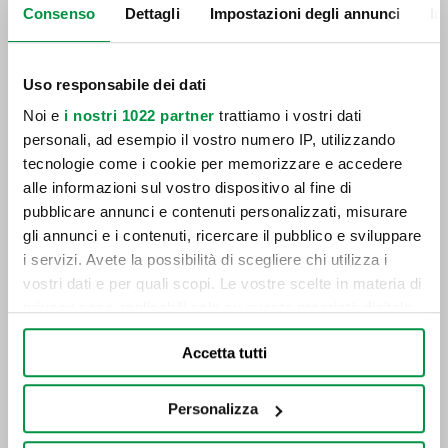
Consenso
Dettagli
Impostazioni degli annunci
In
Uso responsabile dei dati
Come caricare una caravan
Noi e
i nostri 1022 partner
trattiamo i vostri dati
personali, ad esempio il vostro numero IP, utilizzando
tecnologie come i cookie per memorizzare e accedere
alle informazioni sul vostro dispositivo al fine di
pubblicare annunci e contenuti personalizzati, misurare
gli annunci e i contenuti, ricercare il pubblico e sviluppare
i servizi. Avete la possibilità di scegliere chi utilizza i
vostri dati e per quali scopi. Le vostre scelte in materia di
privacy sono applicabili solo su questa proprietà digitale
in cui avete effettuato le vostre scelte. È possibile
Accetta tutti
modificare o revocare il proprio consenso in qualsiasi
momento dalla Dichiarazione sui cookie o facendo clic
sull'icona di attivazione della privacy.
Personalizza