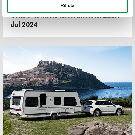
Con il tuo consenso, vorremmo anche:
Rifiuta
raccogliere informazioni sulla tua posizione
Centro Revisioni Rimorchi Autorizzato
geografica, con un'approssimazione di qualche
metro,
dal 2024
Identificare il tuo dispositivo, scansionandolo
attivamente alla ricerca di caratteristiche specifiche
(impronte digitali).
Approfondisci come vengono elaborati i tuoi dati personali
e imposta le tue preferenze nella
sezione dettagli
. Puoi
modificare o ritirare il tuo consenso in qualsiasi momento
dalla Dichiarazione sui cookie.
Utilizziamo i cookie per personalizzare contenuti ed
annunci, per fornire funzionalità dei social media e per
analizzare il nostro traffico. Condividiamo inoltre
informazioni sul modo in cui utilizza il nostro sito con i
nostri partner che si occupano di analisi dei dati web,
pubblicità e social media, i quali potrebbero combinarle
con altre informazioni che ha fornito loro o che hanno