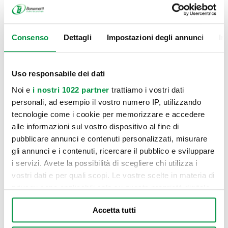
Consenso
Dettagli
Impostazioni degli annunci
In
Uso responsabile dei dati
Noi e
i nostri 1022 partner
trattiamo i vostri dati
personali, ad esempio il vostro numero IP, utilizzando
tecnologie come i cookie per memorizzare e accedere
alle informazioni sul vostro dispositivo al fine di
pubblicare annunci e contenuti personalizzati, misurare
gli annunci e i contenuti, ricercare il pubblico e sviluppare
i servizi. Avete la possibilità di scegliere chi utilizza i
vostri dati e per quali scopi. Le vostre scelte in materia di
privacy sono applicabili solo su questa proprietà digitale
in cui avete effettuato le vostre scelte. È possibile
Accetta tutti
modificare o revocare il proprio consenso in qualsiasi
momento dalla Dichiarazione sui cookie o facendo clic