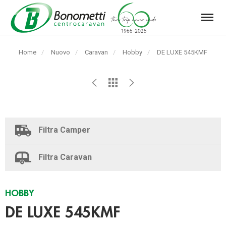
Menu
Automarket
Bonometti
Home
Nuovo
Caravan
Hobby
Pagina
DE LUXE 545KMF
Srl
corrente:
Filtra Camper
Filtra Caravan
HOBBY
DE LUXE 545KMF