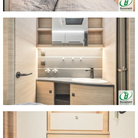
Approfondisci come vengono elaborati i tuoi dati personali
e imposta le tue preferenze nella
sezione dettagli
. Puoi
modificare o ritirare il tuo consenso in qualsiasi momento
dalla Dichiarazione sui cookie.
Utilizziamo i cookie per personalizzare contenuti ed
annunci, per fornire funzionalità dei social media e per
analizzare il nostro traffico. Condividiamo inoltre
informazioni sul modo in cui utilizza il nostro sito con i
nostri partner che si occupano di analisi dei dati web,
pubblicità e social media, i quali potrebbero combinarle
con altre informazioni che ha fornito loro o che hanno
raccolto dal suo utilizzo dei loro servizi.