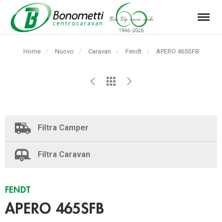
Menu
Automarket
Bonometti
Home
Nuovo
Caravan
Fendt
Pagina
APERO 465SFB
Srl
corrente:
Filtra Camper
Filtra Caravan
FENDT
APERO 465SFB