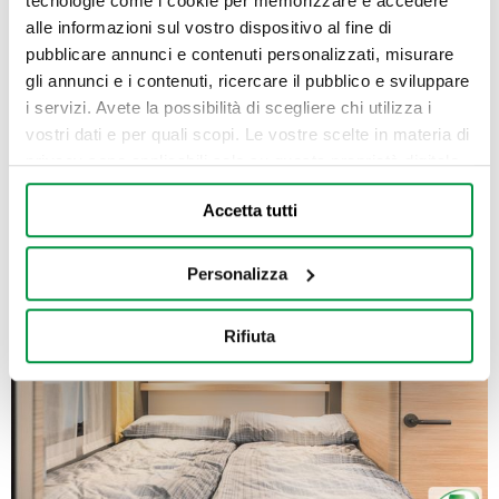
tecnologie come i cookie per memorizzare e accedere
alle informazioni sul vostro dispositivo al fine di
pubblicare annunci e contenuti personalizzati, misurare
gli annunci e i contenuti, ricercare il pubblico e sviluppare
i servizi. Avete la possibilità di scegliere chi utilizza i
vostri dati e per quali scopi. Le vostre scelte in materia di
privacy sono applicabili solo su questa proprietà digitale
in cui avete effettuato le vostre scelte. È possibile
Accetta tutti
modificare o revocare il proprio consenso in qualsiasi
momento dalla Dichiarazione sui cookie o facendo clic
sull'icona di attivazione della privacy.
Personalizza
Con il tuo consenso, vorremmo anche:
Rifiuta
raccogliere informazioni sulla tua posizione
geografica, con un'approssimazione di qualche
metro,
Identificare il tuo dispositivo, scansionandolo
attivamente alla ricerca di caratteristiche specifiche
(impronte digitali).