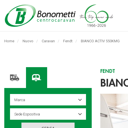
Automarket
Bonometti
Home
Nuovo
Caravan
Fendt
Pagina
BIANCO ACTIV 550KMG
Srl
corrente:
FENDT
BIAN