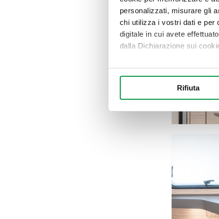
personalizzati, misurare gli an
chi utilizza i vostri dati e pe
digitale in cui avete effettua
dalla Dichiarazione sui cookie
Con il tuo consenso, vorrem
raccogliere informazi
Rifiuta
Identificare il tuo di
digitali).
Approfondisci come vengono el
modificare o ritirare il tuo 
Utilizziamo i cookie per perso
nostro traffico. Condividiamo 
di analisi dei dati web, pubbl
che hanno raccolto dal suo uti