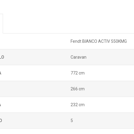
Fendt BIANCO ACTIV 550KMG
LO
Caravan
A
772 cm
266 cm
A
232 cm
O
5