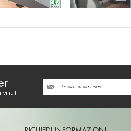
er
onometti
RICHIEDI INFORMAZIONI