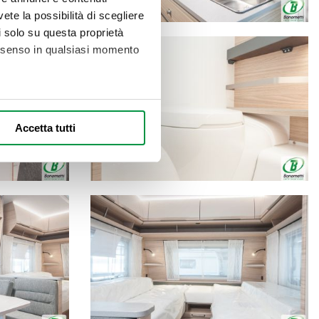
vete la possibilità di scegliere
li solo su questa proprietà
consenso in qualsiasi momento
alche metro,
Accetta tutti
e specifiche (impronte
ezione dettagli
. Puoi
l media e per analizzare il
nostri partner che si occupano
azioni che ha fornito loro o