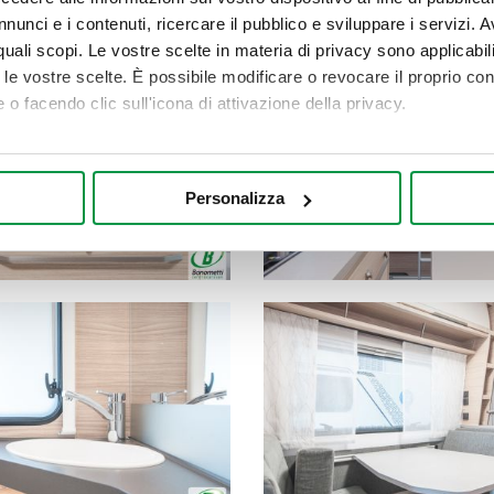
nunci e i contenuti, ricercare il pubblico e sviluppare i servizi. A
r quali scopi. Le vostre scelte in materia di privacy sono applicabi
to le vostre scelte. È possibile modificare o revocare il proprio 
 o facendo clic sull'icona di attivazione della privacy.
mo anche:
oni sulla tua posizione geografica, con un'approssimazione di qu
Personalizza
spositivo, scansionandolo attivamente alla ricerca di caratteristich
aborati i tuoi dati personali e imposta le tue preferenze nella
s
consenso in qualsiasi momento dalla Dichiarazione sui cookie.
nalizzare contenuti ed annunci, per fornire funzionalità dei socia
inoltre informazioni sul modo in cui utilizza il nostro sito con i 
icità e social media, i quali potrebbero combinarle con altre inform
lizzo dei loro servizi.