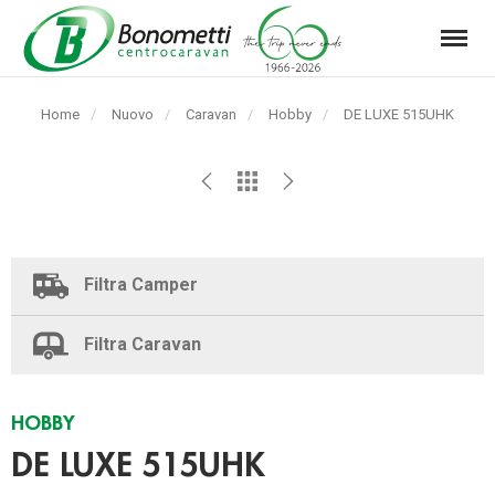
Menu
Automarket
Bonometti
Home
Nuovo
Caravan
Hobby
Pagina
DE LUXE 515UHK
Srl
corrente:
Filtra Camper
Filtra Caravan
HOBBY
DE LUXE 515UHK