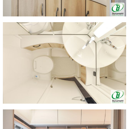
modificare o ritirare il tuo consenso in qualsiasi momento
dalla Dichiarazione sui cookie.
Utilizziamo i cookie per personalizzare contenuti ed
annunci, per fornire funzionalità dei social media e per
analizzare il nostro traffico. Condividiamo inoltre
informazioni sul modo in cui utilizza il nostro sito con i
nostri partner che si occupano di analisi dei dati web,
pubblicità e social media, i quali potrebbero combinarle
con altre informazioni che ha fornito loro o che hanno
raccolto dal suo utilizzo dei loro servizi.