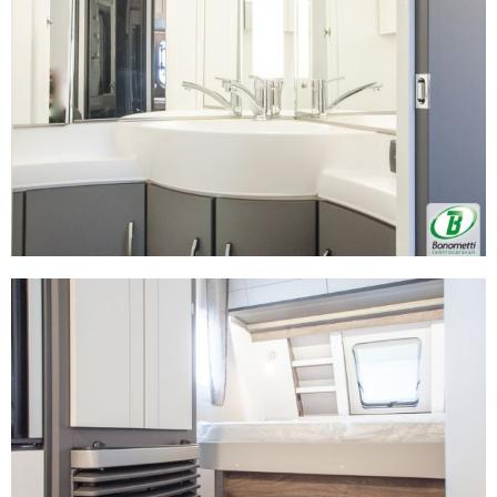
Utilizziamo i cookie per personalizzare contenuti ed
annunci, per fornire funzionalità dei social media e per
analizzare il nostro traffico. Condividiamo inoltre
informazioni sul modo in cui utilizza il nostro sito con i
nostri partner che si occupano di analisi dei dati web,
pubblicità e social media, i quali potrebbero combinarle
con altre informazioni che ha fornito loro o che hanno
raccolto dal suo utilizzo dei loro servizi.