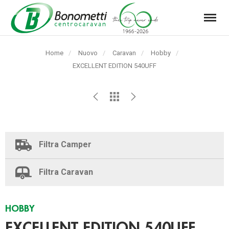
Menu
Automarket
Bonometti
Home
Nuovo
Caravan
Hobby
Srl
Pagina
EXCELLENT EDITION 540UFF
corrente:
Filtra Camper
Filtra Caravan
HOBBY
EXCELLENT EDITION 540UFF