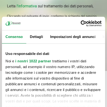
Letta
l'informativa
sul trattamento dei dati personali,
Cliccando sul pulsante di invio, confermo la richiesta del servizio
indicato al punto a) dell’informativa, il consenso al trattamento dei
dati per le finalità del servizio e con le modalità di trattamento
previste nell’informativa medesima, incluso l’eventuale trattamento
Consenso
Dettagli
Impostazioni degli annunci
In
in Paesi membri dell’UE o in Paesi extra UE.
INVIA
Uso responsabile dei dati
Noi e
i nostri 1022 partner
trattiamo i vostri dati
personali, ad esempio il vostro numero IP, utilizzando
tecnologie come i cookie per memorizzare e accedere
alle informazioni sul vostro dispositivo al fine di
pubblicare annunci e contenuti personalizzati, misurare
gli annunci e i contenuti, ricercare il pubblico e sviluppare
i servizi. Avete la possibilità di scegliere chi utilizza i
vostri dati e per quali scopi. Le vostre scelte in materia di
privacy sono applicabili solo su questa proprietà digitale