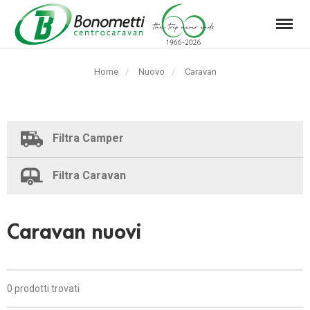
Menu
Automarket
Bonometti
Home
Nuovo
Pagina
Caravan
Srl
corrente:
Filtra Camper
Filtra Caravan
Caravan nuovi
0 prodotti trovati