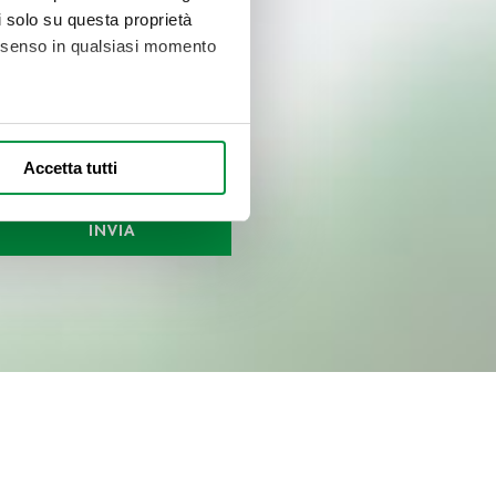
li solo su questa proprietà
consenso in qualsiasi momento
alche metro,
Accetta tutti
e specifiche (impronte
INVIA
ezione dettagli
. Puoi
l media e per analizzare il
nostri partner che si occupano
azioni che ha fornito loro o