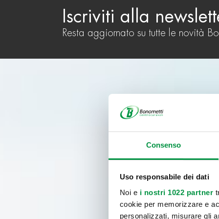
Iscriviti alla newslett
Resta aggiornato su tutte le novità B
Consenso
Uso responsabile dei dati
Noi e
i nostri 1022 partner
t
cookie per memorizzare e acce
personalizzati, misurare gli an