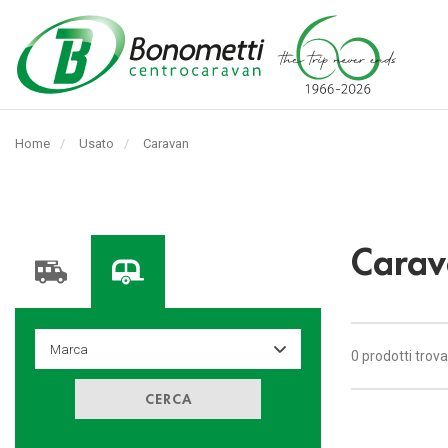
Automarket
Bonometti
Home
Usato
Pagina
Caravan
Srl
corrente:
Carav
0 prodotti trova
CERCA