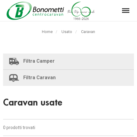
Menu
Automarket
Bonometti
Home
Usato
Pagina
Caravan
Srl
corrente:
Filtra Camper
Filtra Caravan
Caravan usate
0 prodotti trovati