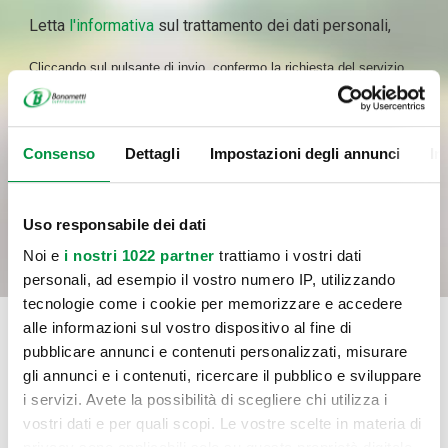
Letta
l'informativa
sul trattamento dei dati personali,
Cliccando sul pulsante di invio, confermo la richiesta del servizio
indicato al punto a) dell’informativa, il consenso al trattamento dei
dati per le finalità del servizio e con le modalità di trattamento
previste nell’informativa medesima, incluso l’eventuale trattamento
Consenso
Dettagli
Impostazioni degli annunci
In
in Paesi membri dell’UE o in Paesi extra UE.
INVIA
Uso responsabile dei dati
Noi e
i nostri 1022 partner
trattiamo i vostri dati
personali, ad esempio il vostro numero IP, utilizzando
tecnologie come i cookie per memorizzare e accedere
alle informazioni sul vostro dispositivo al fine di
pubblicare annunci e contenuti personalizzati, misurare
gli annunci e i contenuti, ricercare il pubblico e sviluppare
i servizi. Avete la possibilità di scegliere chi utilizza i
vostri dati e per quali scopi. Le vostre scelte in materia di
privacy sono applicabili solo su questa proprietà digitale