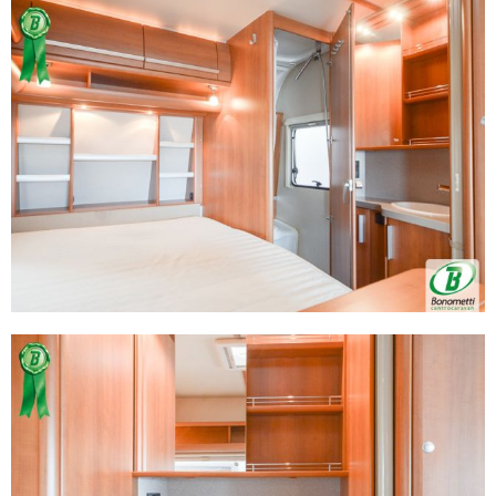
Utilizziamo i cookie per personalizzare contenuti ed
annunci, per fornire funzionalità dei social media e per
analizzare il nostro traffico. Condividiamo inoltre
informazioni sul modo in cui utilizza il nostro sito con i
nostri partner che si occupano di analisi dei dati web,
pubblicità e social media, i quali potrebbero combinarle
con altre informazioni che ha fornito loro o che hanno
raccolto dal suo utilizzo dei loro servizi.