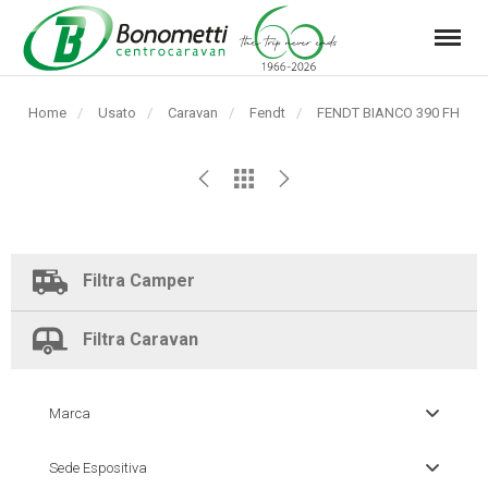
Menu
Automarket
Bonometti
Home
Usato
Caravan
Fendt
Pagina
FENDT BIANCO 390 FH
Srl
corrente:
Filtra Camper
Filtra Caravan