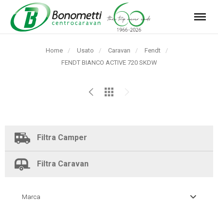
Menu
Automarket
Bonometti
Home
Usato
Caravan
Fendt
Srl
Pagina
FENDT BIANCO ACTIVE 720 SKDW
corrente:
Filtra Camper
Filtra Caravan