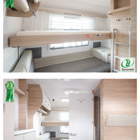
modificare o ritirare il tuo consenso in qualsiasi momento
dalla Dichiarazione sui cookie.
Utilizziamo i cookie per personalizzare contenuti ed
annunci, per fornire funzionalità dei social media e per
analizzare il nostro traffico. Condividiamo inoltre
informazioni sul modo in cui utilizza il nostro sito con i
nostri partner che si occupano di analisi dei dati web,
pubblicità e social media, i quali potrebbero combinarle
con altre informazioni che ha fornito loro o che hanno
raccolto dal suo utilizzo dei loro servizi.