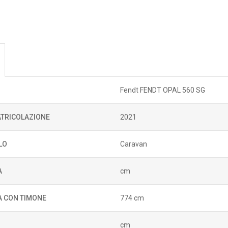
Fendt FENDT OPAL 560 SG
TRICOLAZIONE
2021
LO
Caravan
A
cm
 CON TIMONE
774 cm
cm