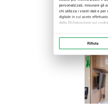
personalizzati, misurare gli an
chi utilizza i vostri dati e pe
digitale in cui avete effettua
dalla Dichiarazione sui cookie
Con il tuo consenso, vorrem
raccogliere informazi
Rifiuta
Identificare il tuo di
digitali).
Approfondisci come vengono el
modificare o ritirare il tuo 
Utilizziamo i cookie per perso
nostro traffico. Condividiamo 
di analisi dei dati web, pubbl
che hanno raccolto dal suo uti