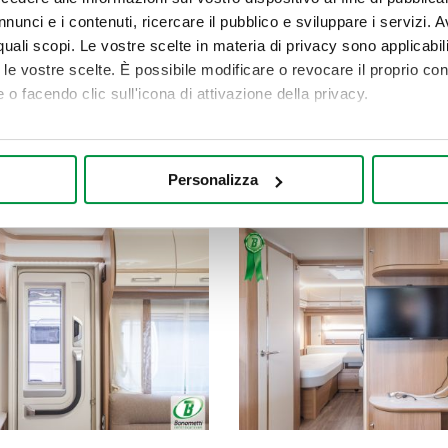
nunci e i contenuti, ricercare il pubblico e sviluppare i servizi. A
r quali scopi. Le vostre scelte in materia di privacy sono applicabi
to le vostre scelte. È possibile modificare o revocare il proprio 
 o facendo clic sull'icona di attivazione della privacy.
mo anche:
oni sulla tua posizione geografica, con un'approssimazione di qu
Personalizza
spositivo, scansionandolo attivamente alla ricerca di caratteristich
aborati i tuoi dati personali e imposta le tue preferenze nella
s
consenso in qualsiasi momento dalla Dichiarazione sui cookie.
nalizzare contenuti ed annunci, per fornire funzionalità dei socia
inoltre informazioni sul modo in cui utilizza il nostro sito con i 
icità e social media, i quali potrebbero combinarle con altre inform
lizzo dei loro servizi.