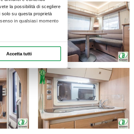
vete la possibilità di scegliere
li solo su questa proprietà
consenso in qualsiasi momento
alche metro,
Accetta tutti
e specifiche (impronte
ezione dettagli
. Puoi
l media e per analizzare il
nostri partner che si occupano
azioni che ha fornito loro o