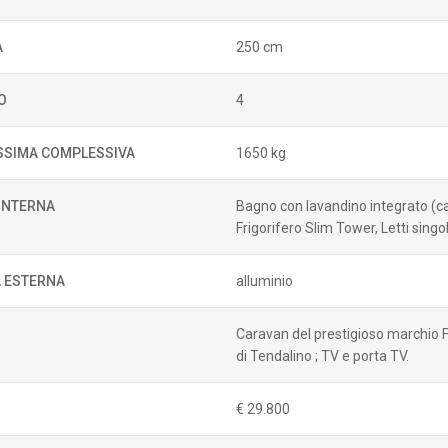
A
250 cm
O
4
SIMA COMPLESSIVA
1650 kg
 INTERNA
Bagno con lavandino integrato (cara
Frigorifero Slim Tower, Letti singo
 ESTERNA
alluminio
Caravan del prestigioso marchio F
di Tendalino ; TV e porta TV.
€ 29.800