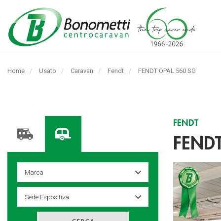
Automarket
Bonometti
Home
Usato
Caravan
Fendt
Pagina
FENDT OPAL 560 SG
Srl
corrente:
FENDT
FENDT