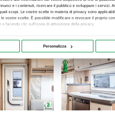
nunci e i contenuti, ricercare il pubblico e sviluppare i servizi. A
r quali scopi. Le vostre scelte in materia di privacy sono applicabi
to le vostre scelte. È possibile modificare o revocare il proprio 
 o facendo clic sull'icona di attivazione della privacy.
mo anche:
oni sulla tua posizione geografica, con un'approssimazione di qu
Personalizza
spositivo, scansionandolo attivamente alla ricerca di caratteristich
aborati i tuoi dati personali e imposta le tue preferenze nella
s
consenso in qualsiasi momento dalla Dichiarazione sui cookie.
nalizzare contenuti ed annunci, per fornire funzionalità dei socia
inoltre informazioni sul modo in cui utilizza il nostro sito con i 
icità e social media, i quali potrebbero combinarle con altre inform
lizzo dei loro servizi.