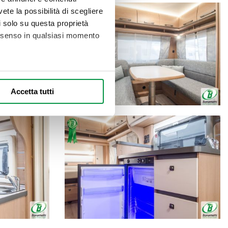
vete la possibilità di scegliere
li solo su questa proprietà
consenso in qualsiasi momento
alche metro,
Accetta tutti
e specifiche (impronte
ezione dettagli
. Puoi
l media e per analizzare il
nostri partner che si occupano
azioni che ha fornito loro o