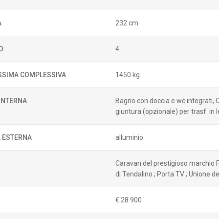
A
232 cm
O
4
SIMA COMPLESSIVA
1450 kg
 INTERNA
Bagno con doccia e wc integrati, Cuc
giuntura (opzionale) per trasf. in
 ESTERNA
alluminio
Caravan del prestigioso marchio F
di Tendalino ; Porta TV ; Unione de
€ 28.900