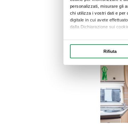
personalizzati, misurare gli an
chi utilizza i vostri dati e pe
digitale in cui avete effettua
dalla Dichiarazione sui cookie
Con il tuo consenso, vorrem
raccogliere informazi
Rifiuta
Identificare il tuo di
digitali).
Approfondisci come vengono el
modificare o ritirare il tuo 
Utilizziamo i cookie per perso
nostro traffico. Condividiamo 
di analisi dei dati web, pubbl
che hanno raccolto dal suo uti