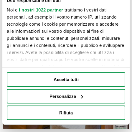
Uso responsabile dei dati
Noi e
i nostri 1022 partner
trattiamo i vostri dati
personali, ad esempio il vostro numero IP, utilizzando
tecnologie come i cookie per memorizzare e accedere
alle informazioni sul vostro dispositivo al fine di
pubblicare annunci e contenuti personalizzati, misurare
gli annunci e i contenuti, ricercare il pubblico e sviluppare
i servizi. Avete la possibilità di scegliere chi utilizza i
vostri dati e per quali scopi. Le vostre scelte in materia di
privacy sono applicabili solo su questa proprietà digitale
in cui avete effettuato le vostre scelte. È possibile
Accetta tutti
modificare o revocare il proprio consenso in qualsiasi
momento dalla Dichiarazione sui cookie o facendo clic
sull'icona di attivazione della privacy.
Personalizza
Con il tuo consenso, vorremmo anche:
Rifiuta
raccogliere informazioni sulla tua posizione
geografica, con un'approssimazione di qualche
metro,