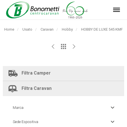
Menu
Automarket
Bonometti
Home
Usato
Caravan
Hobby
Pagina
HOBBY DE LUXE 545 KMF
Srl
corrente:
Filtra Camper
Filtra Caravan