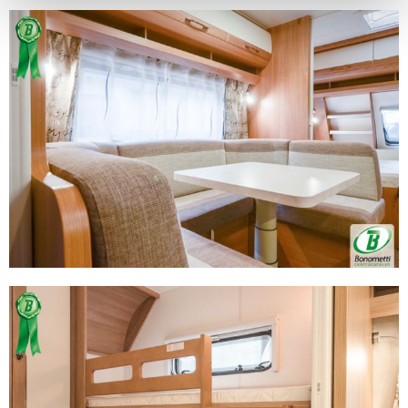
Identificare il tuo dispositivo, scansionandolo
attivamente alla ricerca di caratteristiche specifiche
(impronte digitali).
Approfondisci come vengono elaborati i tuoi dati personali
e imposta le tue preferenze nella
sezione dettagli
. Puoi
modificare o ritirare il tuo consenso in qualsiasi momento
dalla Dichiarazione sui cookie.
Utilizziamo i cookie per personalizzare contenuti ed
annunci, per fornire funzionalità dei social media e per
analizzare il nostro traffico. Condividiamo inoltre
informazioni sul modo in cui utilizza il nostro sito con i
nostri partner che si occupano di analisi dei dati web,
pubblicità e social media, i quali potrebbero combinarle
con altre informazioni che ha fornito loro o che hanno
raccolto dal suo utilizzo dei loro servizi.