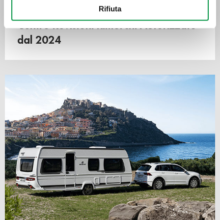
Con il tuo consenso, vorremmo anche:
Rifiuta
raccogliere informazioni sulla tua posizione
Centro Revisioni Rimorchi Autorizzato
geografica, con un'approssimazione di qualche
metro,
dal 2024
Identificare il tuo dispositivo, scansionandolo
attivamente alla ricerca di caratteristiche specifiche
(impronte digitali).
Approfondisci come vengono elaborati i tuoi dati personali
e imposta le tue preferenze nella
sezione dettagli
. Puoi
modificare o ritirare il tuo consenso in qualsiasi momento
dalla Dichiarazione sui cookie.
Utilizziamo i cookie per personalizzare contenuti ed
annunci, per fornire funzionalità dei social media e per
analizzare il nostro traffico. Condividiamo inoltre
informazioni sul modo in cui utilizza il nostro sito con i
nostri partner che si occupano di analisi dei dati web,
pubblicità e social media, i quali potrebbero combinarle
con altre informazioni che ha fornito loro o che hanno