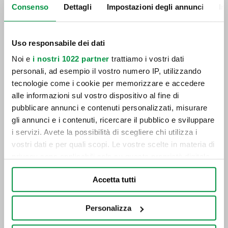
Consenso
Dettagli
Impostazioni degli annunci
In
Uso responsabile dei dati
Come caricare una caravan
Noi e
i nostri 1022 partner
trattiamo i vostri dati
personali, ad esempio il vostro numero IP, utilizzando
tecnologie come i cookie per memorizzare e accedere
alle informazioni sul vostro dispositivo al fine di
pubblicare annunci e contenuti personalizzati, misurare
gli annunci e i contenuti, ricercare il pubblico e sviluppare
i servizi. Avete la possibilità di scegliere chi utilizza i
vostri dati e per quali scopi. Le vostre scelte in materia di
privacy sono applicabili solo su questa proprietà digitale
in cui avete effettuato le vostre scelte. È possibile
Accetta tutti
modificare o revocare il proprio consenso in qualsiasi
momento dalla Dichiarazione sui cookie o facendo clic
sull'icona di attivazione della privacy.
Personalizza