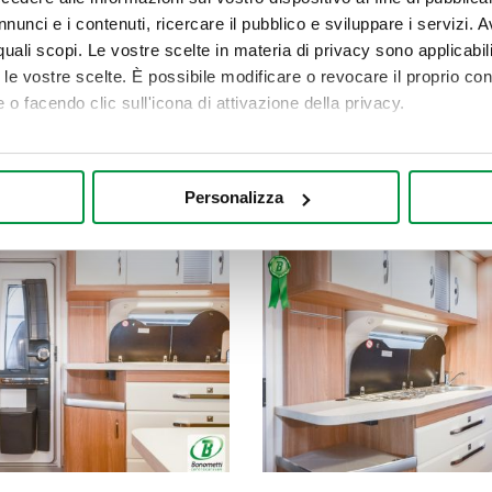
nunci e i contenuti, ricercare il pubblico e sviluppare i servizi. A
r quali scopi. Le vostre scelte in materia di privacy sono applicabi
to le vostre scelte. È possibile modificare o revocare il proprio 
 o facendo clic sull'icona di attivazione della privacy.
mo anche:
oni sulla tua posizione geografica, con un'approssimazione di qu
Personalizza
spositivo, scansionandolo attivamente alla ricerca di caratteristich
aborati i tuoi dati personali e imposta le tue preferenze nella
s
consenso in qualsiasi momento dalla Dichiarazione sui cookie.
nalizzare contenuti ed annunci, per fornire funzionalità dei socia
inoltre informazioni sul modo in cui utilizza il nostro sito con i 
icità e social media, i quali potrebbero combinarle con altre inform
lizzo dei loro servizi.