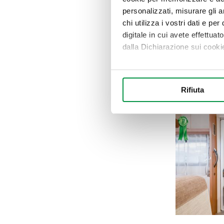
personalizzati, misurare gli an
chi utilizza i vostri dati e pe
digitale in cui avete effettua
dalla Dichiarazione sui cookie
Con il tuo consenso, vorrem
raccogliere informazi
Rifiuta
Identificare il tuo di
digitali).
Approfondisci come vengono el
modificare o ritirare il tuo 
Utilizziamo i cookie per perso
nostro traffico. Condividiamo 
di analisi dei dati web, pubbl
che hanno raccolto dal suo uti