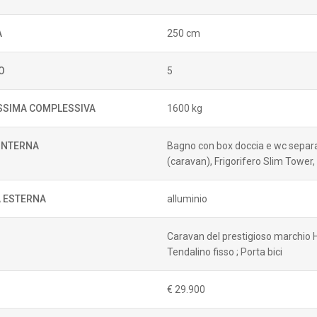
A
250 cm
O
5
SIMA COMPLESSIVA
1600 kg
 INTERNA
Bagno con box doccia e wc separati,
(caravan), Frigorifero Slim Tower, L
 ESTERNA
alluminio
Caravan del prestigioso marchio H
Tendalino fisso ; Porta bici
€ 29.900