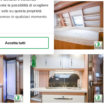
vete la possibilità di scegliere
li solo su questa proprietà
consenso in qualsiasi momento
alche metro,
Accetta tutti
e specifiche (impronte
ezione dettagli
. Puoi
l media e per analizzare il
nostri partner che si occupano
azioni che ha fornito loro o