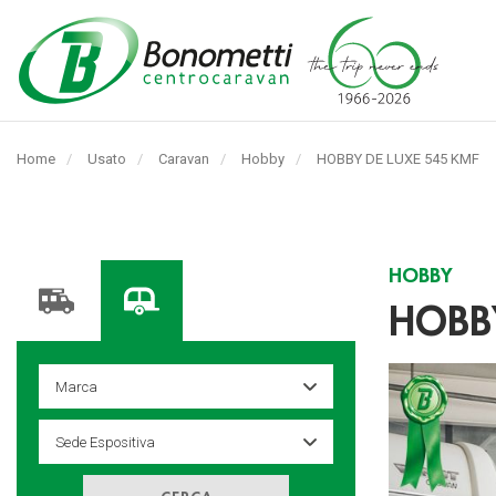
Automarket
Bonometti
Home
Usato
Caravan
Hobby
Pagina
HOBBY DE LUXE 545 KMF
Srl
corrente:
HOBBY
HOBBY