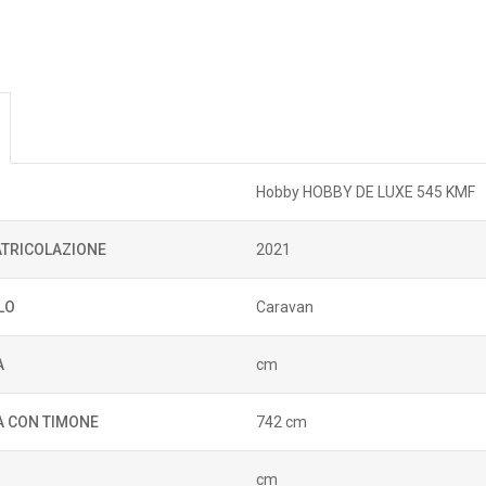
Hobby HOBBY DE LUXE 545 KMF
TRICOLAZIONE
2021
LO
Caravan
A
cm
 CON TIMONE
742 cm
cm